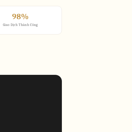
98%
Giao Dịch Thành Công