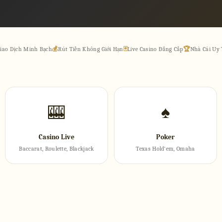
iao Dịch Minh Bạch
💰
Rút Tiền Không Giới Hạn
🃏
Live Casino Đẳng Cấp
🏆
Nhà Cái Uy 
🎰
♠
Casino Live
Poker
Baccarat, Roulette, Blackjack
Texas Hold'em, Omaha