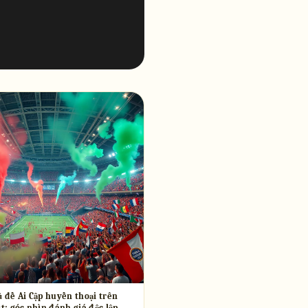
 đề Ai Cập huyền thoại trên
t: góc nhìn đánh giá độc lập