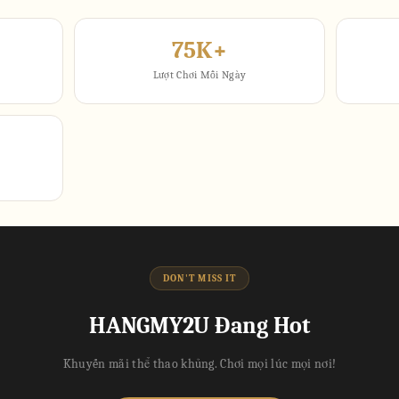
75K+
Lượt Chơi Mỗi Ngày
DON'T MISS IT
HANGMY2U Đang Hot
Khuyến mãi thể thao khủng. Chơi mọi lúc mọi nơi!