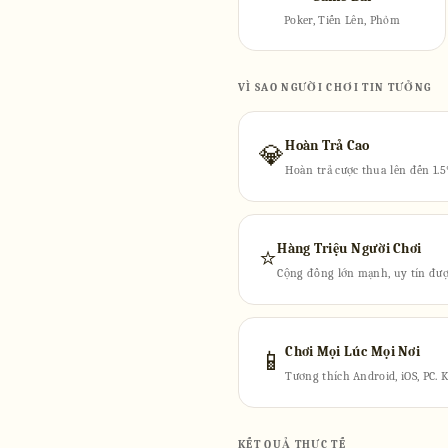
Poker, Tiến Lên, Phỏm
VÌ SAO NGƯỜI CHƠI TIN TƯỞNG
Hoàn Trả Cao
💎
Hoàn trả cược thua lên đến 1.5
Hàng Triệu Người Chơi
⭐
Cộng đồng lớn mạnh, uy tín đư
Chơi Mọi Lúc Mọi Nơi
📱
Tương thích Android, iOS, PC. K
KẾT QUẢ THỰC TẾ