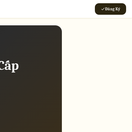
Đăng Ký
Cấp