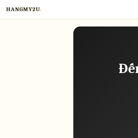
HANGMY2U
.
Đế