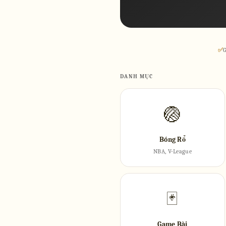
✅
G
DANH MỤC
🏐
Bóng Rổ
NBA, V-League
🃏
Game Bài