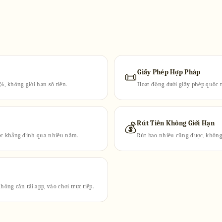
Giấy Phép Hợp Pháp
📜
%, không giới hạn số tiền.
Hoạt động dưới giấy phép quốc t
Rút Tiền Không Giới Hạn
💰
ợc khẳng định qua nhiều năm.
Rút bao nhiêu cũng được, không g
hông cần tải app, vào chơi trực tiếp.