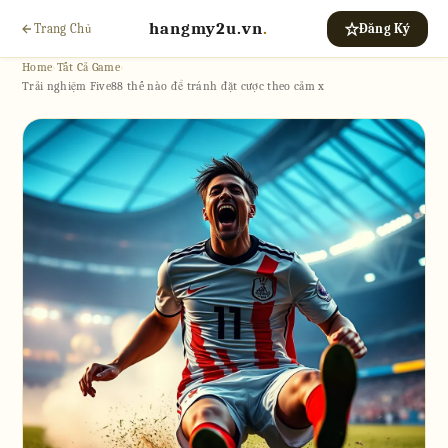
hangmy2u.vn
.
Trang Chủ
Đăng Ký
Home
›
Tất Cả Game
›
Trải nghiệm Five88 thế nào để tránh đặt cược theo cảm x