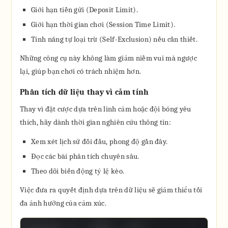
Giới hạn tiền gửi (Deposit Limit).
Giới hạn thời gian chơi (Session Time Limit).
Tính năng tự loại trừ (Self-Exclusion) nếu cần thiết.
Những công cụ này không làm giảm niềm vui mà ngược
lại, giúp bạn chơi có trách nhiệm hơn.
Phân tích dữ liệu thay vì cảm tính
Thay vì đặt cược dựa trên linh cảm hoặc đội bóng yêu
thích, hãy dành thời gian nghiên cứu thông tin:
Xem xét lịch sử đối đầu, phong độ gần đây.
Đọc các bài phân tích chuyên sâu.
Theo dõi biến động tỷ lệ kèo.
Việc đưa ra quyết định dựa trên dữ liệu sẽ giảm thiểu tối
đa ảnh hưởng của cảm xúc.