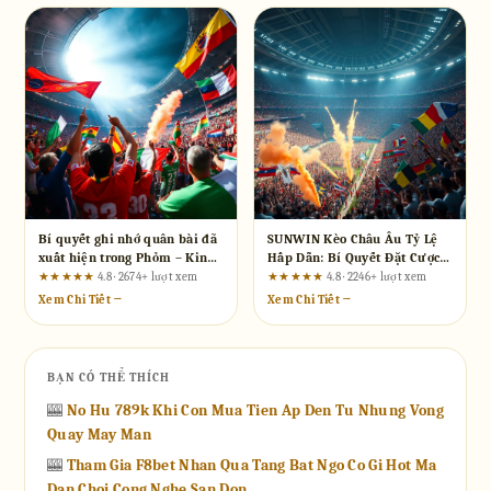
Bí quyết ghi nhớ quân bài đã
SUNWIN Kèo Châu Âu Tỷ Lệ
xuất hiện trong Phỏm – Kinh
Hấp Dẫn: Bí Quyết Đặt Cược
nghiệm từ cao thủ 10 năm
Thông Minh
★★★★★
4.8 · 2674+ lượt xem
★★★★★
4.8 · 2246+ lượt xem
Xem Chi Tiết →
Xem Chi Tiết →
BẠN CÓ THỂ THÍCH
🎰
No Hu 789k Khi Con Mua Tien Ap Den Tu Nhung Vong
Quay May Man
🎰
Tham Gia F8bet Nhan Qua Tang Bat Ngo Co Gi Hot Ma
Dan Choi Cong Nghe San Don