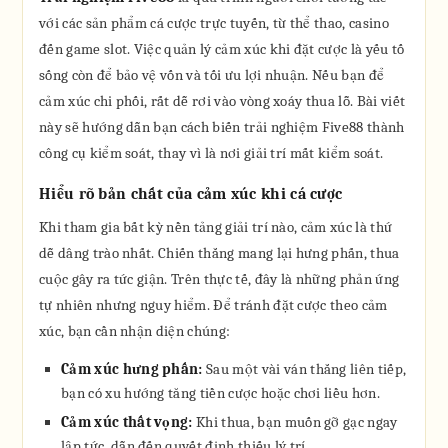
với các sản phẩm cá cược trực tuyến, từ thể thao, casino
đến game slot. Việc quản lý cảm xúc khi đặt cược là yếu tố
sống còn để bảo vệ vốn và tối ưu lợi nhuận. Nếu bạn để
cảm xúc chi phối, rất dễ rơi vào vòng xoáy thua lỗ. Bài viết
này sẽ hướng dẫn bạn cách biến trải nghiệm Five88 thành
công cụ kiểm soát, thay vì là nơi giải trí mất kiểm soát.
Hiểu rõ bản chất của cảm xúc khi cá cược
Khi tham gia bất kỳ nền tảng giải trí nào, cảm xúc là thứ
dễ dâng trào nhất. Chiến thắng mang lại hưng phấn, thua
cuộc gây ra tức giận. Trên thực tế, đây là những phản ứng
tự nhiên nhưng nguy hiểm. Để tránh đặt cược theo cảm
xúc, bạn cần nhận diện chúng:
Cảm xúc hưng phấn:
Sau một vài ván thắng liên tiếp,
bạn có xu hướng tăng tiền cược hoặc chơi liều hơn.
Cảm xúc thất vọng:
Khi thua, bạn muốn gỡ gạc ngay
lập tức, dẫn đến quyết định thiếu lý trí.