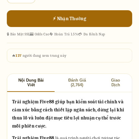
⚡ Nhận Thưởng
🔒 Bảo Mật SSL
🎰 Odds Cao
🔄 Hoàn Trả 1.5%
💳 Đa Kênh Nạp
🔥
127
người đang xem trang này
Nội Dung Bài
Đánh Giá
Giao
Viết
(2,764)
Dịch
Trải nghiệm Five88 giúp bạn kiểm soát tài chính và
cảm xúc bằng cách thiết lập ngân sách, dừng lại khi
thua lỗ và luôn đặt mục tiêu lợi nhuận cụ thể trước
mỗi phiên cược.
Trải nghiệm Five88
là quá trình người chơi tương tác