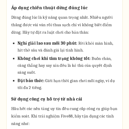
Áp dụng chiến thuật dừng đúng lúc
Dừng đúng lúc là kỹ năng quan trọng nhất. Nhiều người
thắng được vài ván rồi thua sạch chỉ vì không biết điểm
dừng. Hãy tự đặt ra luật chơi cho bản thân:
Nghỉ giải lao sau mỗi 30 phút:
Rời khỏi màn hình,
hít thở sâu và đánh giá lại tình hình.
Không chơi khi tâm trạng không tốt:
Buồn chán,
căng thẳng hay say xỉn đều là kẻ thù của quyết định
sáng suốt.
Đặt báo thức:
Giới hạn thời gian chơi mỗi ngày, ví dụ
tối đa 2 tiếng.
Sử dụng công cụ hỗ trợ từ nhà cái
Hầu hết các nền tảng uy tín đều cung cấp công cụ giúp bạn
kiểm soát. Khi trải nghiệm Five88, hãy tận dụng các tính
năng như: