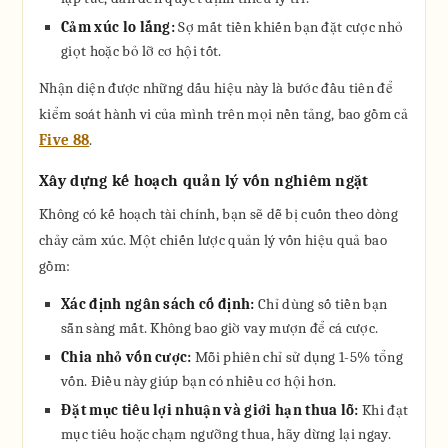
Cảm xúc lo lắng:
Sợ mất tiền khiến bạn đặt cược nhỏ
giọt hoặc bỏ lỡ cơ hội tốt.
Nhận diện được những dấu hiệu này là bước đầu tiên để
kiểm soát hành vi của mình trên mọi nền tảng, bao gồm cả
Five 88
.
Xây dựng kế hoạch quản lý vốn nghiêm ngặt
Không có kế hoạch tài chính, bạn sẽ dễ bị cuốn theo dòng
chảy cảm xúc. Một chiến lược quản lý vốn hiệu quả bao
gồm:
Xác định ngân sách cố định:
Chỉ dùng số tiền bạn
sẵn sàng mất. Không bao giờ vay mượn để cá cược.
Chia nhỏ vốn cược:
Mỗi phiên chỉ sử dụng 1-5% tổng
vốn. Điều này giúp bạn có nhiều cơ hội hơn.
Đặt mục tiêu lợi nhuận và giới hạn thua lỗ:
Khi đạt
mục tiêu hoặc chạm ngưỡng thua, hãy dừng lại ngay.