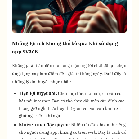
Những lợi ích không thể bỏ qua khi sử dụng
app SV368
Không phải tự nhiên mà hàng ngàn người chơi đã lựa chọn
ứng dụng này làm điểm đến giải trí hàng ngày. Dưới đây là
những lý do thuyết phục nhất:
Tiện lợi tuyệt đối:
Chơi mọi lúc, mọi nơi, chỉ cần có
kết nối internet. Bạn có thể theo dõi trận cầu đỉnh cao
trong giờ nghỉ trưa hay thư giãn với vài ván bài trên
giường trước khi ngủ.
Khuyến mãi độc quyền:
Nhiều ưu đãi chỉ dành riêng
cho người dùng app, không có trên web. Đây là cách để