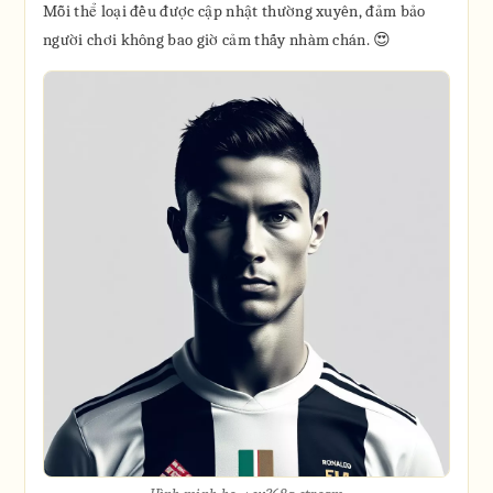
Mỗi thể loại đều được cập nhật thường xuyên, đảm bảo
người chơi không bao giờ cảm thấy nhàm chán. 😍