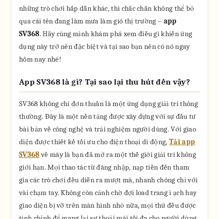
những trò chơi hấp dẫn khác, thì chắc chắn không thể bỏ
qua cái tên đang làm mưa làm gió thị trường –
app
SV368
. Hãy cùng mình khám phá xem điều gì khiến ứng
dụng này trở nên đặc biệt và tại sao bạn nên có nó ngay
hôm nay nhé!
App SV368 là gì? Tại sao lại thu hút đến vậy?
SV368 không chỉ đơn thuần là một ứng dụng giải trí thông
thường. Đây là một nền tảng được xây dựng với sự đầu tư
bài bản về công nghệ và trải nghiệm người dùng. Với giao
diện được thiết kế tối ưu cho điện thoại di động,
Tải app
SV368
về máy là bạn đã mở ra một thế giới giải trí không
giới hạn. Mọi thao tác từ đăng nhập, nạp tiền đến tham
gia các trò chơi đều diễn ra mượt mà, nhanh chóng chỉ với
vài chạm tay. Không còn cảnh chờ đợi load trang ì ạch hay
giao diện bị vỡ trên màn hình nhỏ nữa, mọi thứ đều được
tinh chỉnh để mang lại sự thoải mái tối đa cho người dùng.