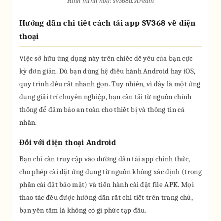
Hình minh hoạ: sv368a.stream
Hướng dẫn chi tiết cách tải app SV368 về điện
thoại
Việc sở hữu ứng dụng này trên chiếc dế yêu của bạn cực
kỳ đơn giản. Dù bạn dùng hệ điều hành Android hay iOS,
quy trình đều rất nhanh gọn. Tuy nhiên, vì đây là một ứng
dụng giải trí chuyên nghiệp, bạn cần tải từ nguồn chính
thống để đảm bảo an toàn cho thiết bị và thông tin cá
nhân.
Đối với điện thoại Android
Bạn chỉ cần truy cập vào đường dẫn tải app chính thức,
cho phép cài đặt ứng dụng từ nguồn không xác định (trong
phần cài đặt bảo mật) và tiến hành cài đặt file APK. Mọi
thao tác đều được hướng dẫn rất chi tiết trên trang chủ,
bạn yên tâm là không có gì phức tạp đâu.