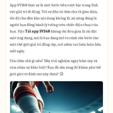
App SV368 thực sự là một bước tiến vượt bậc trong lĩnh
vực giải trí di động. Với sự đầu tư chỉn chu từ giao diện,
tốc độ cho đến kho nội dung khổng lồ, nó xứng đáng là
người bạn đồng hành lý tưởng trên chiếc điện thoại của
bạn. Việc
Tải app SV368
không chỉ đơn giản là cài đặt
một ứng dụng, mà là bạn đang mở ra cánh cửa bước vào
một thế giới giải trí đẳng cấp, nơi niềm vui luôn hiện hữu
mỗi ngày.
Còn chần chừ gì nữa? Hãy trải nghiệm ngay hôm nay và
cảm nhận sự khác biệt! Bạn đã sẵn sàng để khám phá thế
giới giải trí đỉnh cao này chưa? 😉