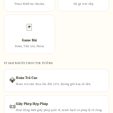
Texas Hold'em, Omaha
Đá gà trực tiếp
🃏
Game Bài
Poker, Tiến Lên, Phỏm
VÌ SAO NGƯỜI CHƠI TIN TƯỞNG
Hoàn Trả Cao
💎
Hoàn trả cược thua lên đến 1.5%, không giới hạn số tiền.
Giấy Phép Hợp Pháp
📜
Hoạt động dưới giấy phép quốc tế, minh bạch và pháp lý rõ ràng.