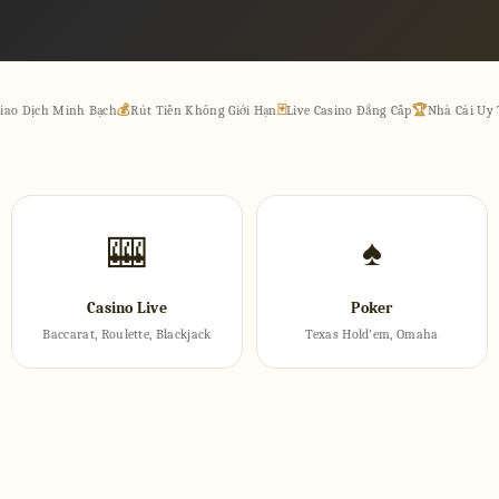
iao Dịch Minh Bạch
💰
Rút Tiền Không Giới Hạn
🃏
Live Casino Đẳng Cấp
🏆
Nhà Cái Uy 
🎰
♠
Casino Live
Poker
Baccarat, Roulette, Blackjack
Texas Hold'em, Omaha