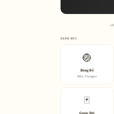
✅
G
DANH MỤC
🏐
Bóng Rổ
NBA, V-League
🃏
Game Bài