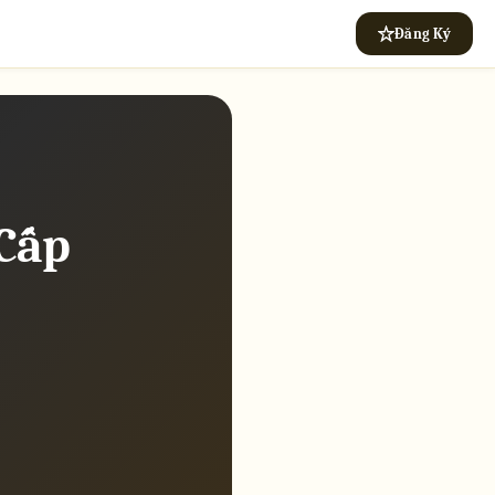
Đăng Ký
Cấp