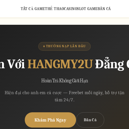
TẤT CẢ GAME
THỂ THAO
CASINO
SLOT GAME
BẮN CÁ
♠ THƯỞNG NẠP LẦN ĐẦU
n Với
HANGMY2U
Đẳng 
Hoàn Trả Không Giới Hạn
Hiện đại cho anh em cá cược — Freebet mỗi ngày, hỗ trợ tận
tâm 24/7.
Khám Phá Ngay
Bắn Cá