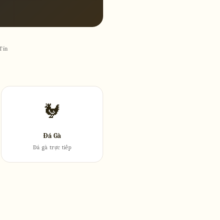
Tín
🐓
Đá Gà
Đá gà trực tiếp