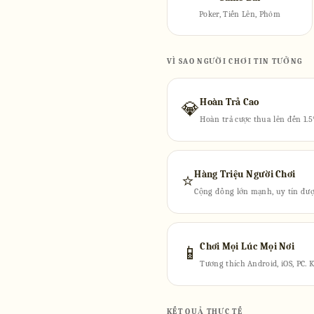
Poker, Tiến Lên, Phỏm
VÌ SAO NGƯỜI CHƠI TIN TƯỞNG
Hoàn Trả Cao
💎
Hoàn trả cược thua lên đến 1.5
Hàng Triệu Người Chơi
⭐
Cộng đồng lớn mạnh, uy tín đư
Chơi Mọi Lúc Mọi Nơi
📱
Tương thích Android, iOS, PC. K
KẾT QUẢ THỰC TẾ