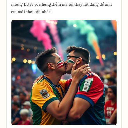
nhưng DU88 có những điểm mà tôi thấy rất đáng để anh
em mới chơi cân nhắc: