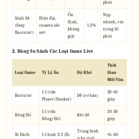
phút
Ổn
Nạp
Sảnh SA
Hiện đại,
định,
nhanh, rút
(Sexy
camera sắc
1.2%
không
trong 10
Baccarat)
nét
giật
phút
2. Bảng So Sánh Các Loại Game Live
Thời
Loại Game
Tỷ Lệ Ăn
Độ Khó
Gian
Mỗi Ván
1:1 (cửa
30-40
Baccarat
Dễ (cơ bản)
Player/Banker)
giây
1:1 (cửa
20-30
Rồng Hổ
Rất dễ
Rồng/Hổ)
giây
Trung bình
Xì Dách
1:1 hoặc 3:2 (Xì
45-60
(cần tính