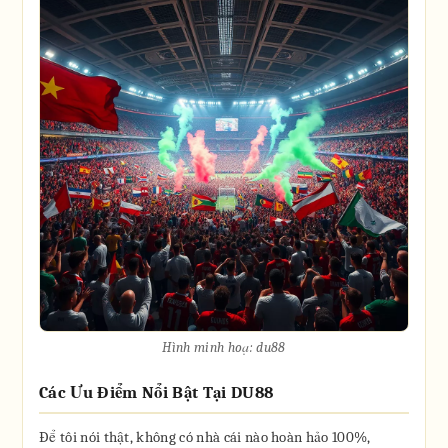
Hình minh hoạ: du88
Các Ưu Điểm Nổi Bật Tại DU88
Để tôi nói thật, không có nhà cái nào hoàn hảo 100%,