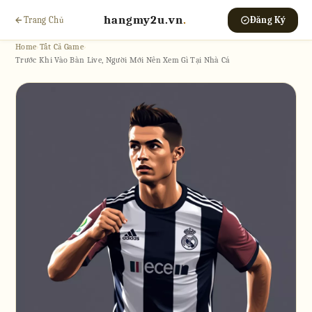
hangmy2u.vn
.
Trang Chủ
Đăng Ký
Home
›
Tất Cả Game
›
Trước Khi Vào Bàn Live, Người Mới Nên Xem Gì Tại Nhà Cá