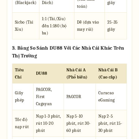
(Blackjack)
Dách)
giây
toán)
1:1 (Tài/Xỉu)
Sicbo (Tài
Dễ (dựa vào
25-35
đến 1:180 (bộ
Xỉu)
may rủi)
giây
ba)
3. Bảng So Sánh DU88 Với Các Nhà Cái Khác Trên
Thị Trường
Tiêu
Nhà Cái A
Nhà Cái B
DU88
Chí
(Phổ biến)
(Cao cấp)
PAGCOR,
Giấy
Curacao
First
PAGCOR
phép
eGaming
Cagayan
Nạp 1-3 phút,
Nạp 5-10
Nạp 2-5
Tốc độ
rút 10-20
phút, rút 30-
phút, rút 15-
nạp rút
phút
60 phút
30 phút