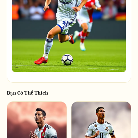
Bạn Có Thể Thích