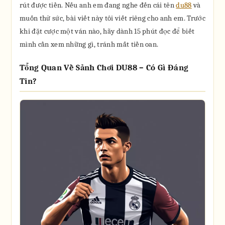
rút được tiền. Nếu anh em đang nghe đến cái tên
du88
và
muốn thử sức, bài viết này tôi viết riêng cho anh em. Trước
khi đặt cược một ván nào, hãy dành 15 phút đọc để biết
mình cần xem những gì, tránh mất tiền oan.
Tổng Quan Về Sảnh Chơi DU88 – Có Gì Đáng
Tin?