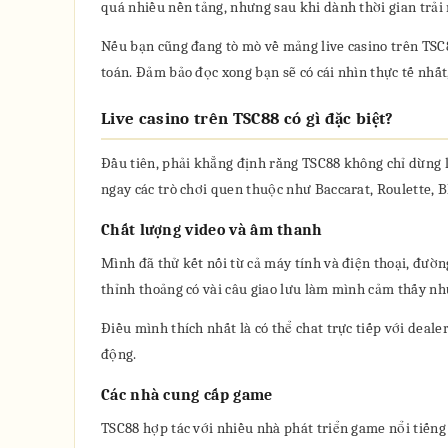
quá nhiều nền tảng, nhưng sau khi dành thời gian trải n
Nếu bạn cũng đang tò mò về mảng live casino trên TSC88,
toán. Đảm bảo đọc xong bạn sẽ có cái nhìn thực tế nhấ
Live casino trên TSC88 có gì đặc biệt?
Đầu tiên, phải khẳng định rằng TSC88 không chỉ dừng lạ
ngay các trò chơi quen thuộc như Baccarat, Roulette, Bl
Chất lượng video và âm thanh
Mình đã thử kết nối từ cả máy tính và điện thoại, đường
thỉnh thoảng có vài câu giao lưu làm mình cảm thấy nh
Điều mình thích nhất là có thể chat trực tiếp với dea
động.
Các nhà cung cấp game
TSC88 hợp tác với nhiều nhà phát triển game nổi tiếng 