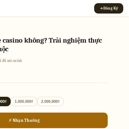
Đăng Ký
ve casino không? Trải nghiệm thực
uộc
giá đã xác minh
000₫
1.000.000₫
2.000.000₫
⚡ Nhận Thưởng