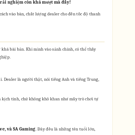
 trải nghiệm còn khá mượt mà đấy!
 cách vào bàn, chất lượng dealer cho đến tốc độ thanh
 khá bài bản. Khi mình vào sảnh chính, có thể thấy
ghiệp.
. Dealer là người thật, nói tiếng Anh và tiếng Trung,
n kịch tính, chứ không khô khan như mấy trò chơi tự
ive, và SA Gaming
. Đây đều là những tên tuổi lớn,