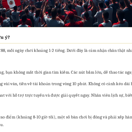
ưu ý?
C88, mỗi ngày chơi khoảng 1-2 tiếng. Dưới đây là cảm nhận chân thật nh
g, bạn không mất thời gian tìm kiếm. Các nút bấm lớn, dễ thao tác nga
g vài ván, tiền về tài khoản trong vòng 10 phút. Không có cảnh kéo dài 
t với hỗ trợ trực tuyến và được giải quyết ngay. Nhân viên lịch sự, biết
cao điểm (khoảng 8-10 giờ tối), một số bàn chơi bị đông và phải xếp hàn
ịu.