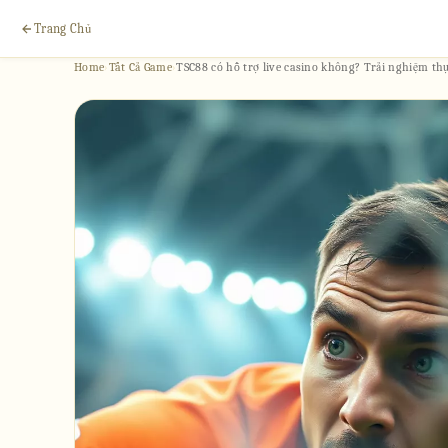
Trang Chủ
Home
›
Tất Cả Game
›
TSC88 có hỗ trợ live casino không? Trải nghiệm thự