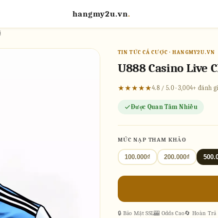
hangmy2u.vn
.
ị
TIN TỨC CÁ CƯỢC · HANGMY2U.VN
U888 Casino Live C
★★★★★
4.8 / 5.0 · 3,004+ đánh 
Được Quan Tâm Nhiều
MỨC NẠP THAM KHẢO
100.000₫
200.000₫
500.
🔒 Bảo Mật SSL
🎰 Odds Cao
🔄 Hoàn Trả