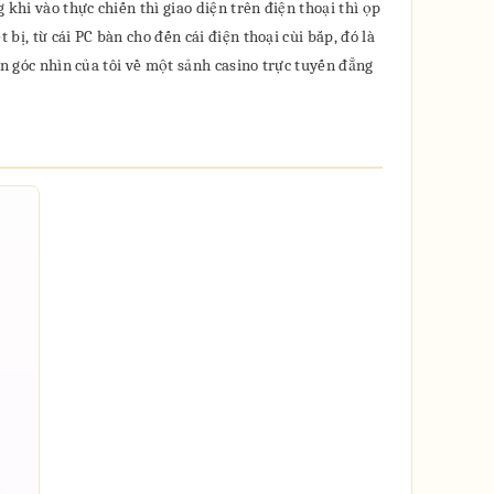
 khi vào thực chiến thì giao diện trên điện thoại thì ọp
bị, từ cái PC bàn cho đến cái điện thoại cùi bắp, đó là
àn góc nhìn của tôi về một sảnh casino trực tuyến đẳng