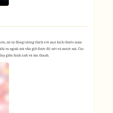
 hơn, nó tự động tương thích với mọi kích thước màn
 khi ra ngoài mà vẫn giữ được độ nét và mượt mà. Các
elay giữa hình ảnh và âm thanh.