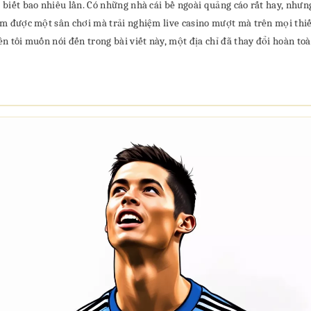
 biết bao nhiêu lần. Có những nhà cái bề ngoài quảng cáo rất hay, nhưng
ìm được một sân chơi mà trải nghiệm live casino mượt mà trên mọi thiết 
ên tôi muốn nói đến trong bài viết này, một địa chỉ đã thay đổi hoàn to