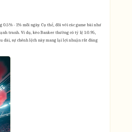
g 0.5% - 1% mỗi ngày. Cụ thể, đối với các game bài như
cạnh tranh. Ví dụ, kèo Banker thường có tỷ lệ 1:0.95,
âu dài, sự chênh lệch này mang lại lợi nhuận rất đáng