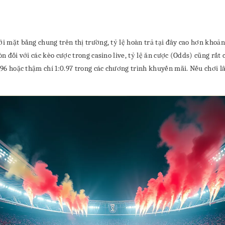
ới mặt bằng chung trên thị trường, tỷ lệ hoàn trả tại đây cao hơn khoản
n đối với các kèo cược trong casino live, tỷ lệ ăn cược (Odds) cũng rất 
0.96 hoặc thậm chí 1:0.97 trong các chương trình khuyến mãi. Nếu chơi l