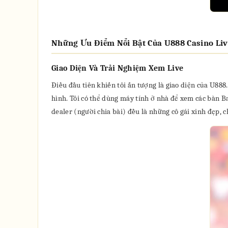
Những Ưu Điểm Nổi Bật Của U888 Casino Li
Giao Diện Và Trải Nghiệm Xem Live
Điều đầu tiên khiến tôi ấn tượng là giao diện của U888
hình. Tôi có thể dùng máy tính ở nhà để xem các bàn B
dealer (người chia bài) đều là những cô gái xinh đẹp, 