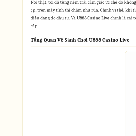
Nói thật, tôi đã từng nếm trải cảm giác ức chế đó không
ẹp, trên máy tính thì chậm như rùa. Chính vì thế, khi t
điều đáng để đầu tư. Và U888 Casino Live chính là cái t
cấp.
Tổng Quan Về Sảnh Chơi U888 Casino Live