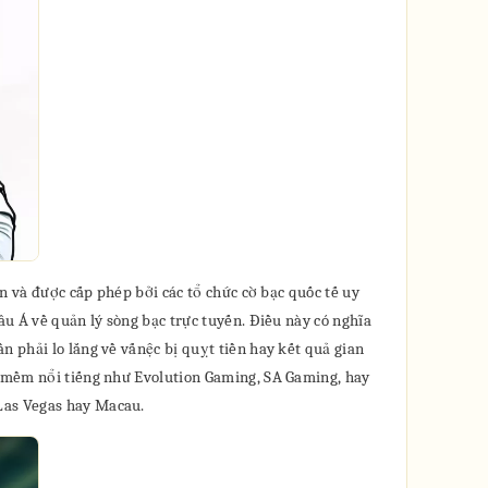
ến và được cấp phép bởi các tổ chức cờ bạc quốc tế uy
âu Á về quản lý sòng bạc trực tuyến. Điều này có nghĩa
n phải lo lắng về vấnệc bị quỵt tiền hay kết quả gian
ần mềm nổi tiếng như Evolution Gaming, SA Gaming, hay
 Las Vegas hay Macau.