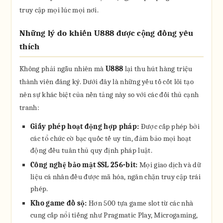
truy cập mọi lúc mọi nơi.
Những lý do khiến U888 được cộng đồng yêu
thích
Không phải ngẫu nhiên mà
U888
lại thu hút hàng triệu
thành viên đăng ký. Dưới đây là những yếu tố cốt lõi tạo
nên sự khác biệt của nền tảng này so với các đối thủ cạnh
tranh:
Giấy phép hoạt động hợp pháp:
Được cấp phép bởi
các tổ chức cờ bạc quốc tế uy tín, đảm bảo mọi hoạt
động đều tuân thủ quy định pháp luật.
Công nghệ bảo mật SSL 256-bit:
Mọi giao dịch và dữ
liệu cá nhân đều được mã hóa, ngăn chặn truy cập trái
phép.
Kho game đồ sộ:
Hơn 500 tựa game slot từ các nhà
cung cấp nổi tiếng như Pragmatic Play, Microgaming,