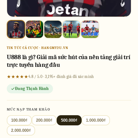
TIN TỨC CÁ CƯỢC · HANGMY2U.VN
U888 là gì? Giải mã sức hút của nền tảng giải trí
trực tuyến hàng đầu
★★★★★
4.8 / 5.0 · 3,195+ đánh giá đã xác minh
Đang Thịnh Hành
MỨC NẠP THAM KHẢO
100.000₫
200.000₫
500.000₫
1.000.000₫
2.000.000₫