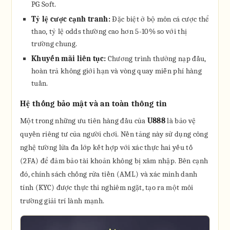
PG Soft.
Tỷ lệ cược cạnh tranh:
Đặc biệt ở bộ môn cá cược thể
thao, tỷ lệ odds thường cao hơn 5-10% so với thị
trường chung.
Khuyến mãi liên tục:
Chương trình thưởng nạp đầu,
hoàn trả không giới hạn và vòng quay miễn phí hàng
tuần.
Hệ thống bảo mật và an toàn thông tin
Một trong những ưu tiên hàng đầu của
U888
là bảo vệ
quyền riêng tư của người chơi. Nền tảng này sử dụng công
nghệ tường lửa đa lớp kết hợp với xác thực hai yếu tố
(2FA) để đảm bảo tài khoản không bị xâm nhập. Bên cạnh
đó, chính sách chống rửa tiền (AML) và xác minh danh
tính (KYC) được thực thi nghiêm ngặt, tạo ra một môi
trường giải trí lành mạnh.