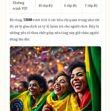
Chương
10 cấp độ
5 cấp độ
7 cấp độ
trình VIP
Rõ ràng,
U888
vượt trội ở các tiêu chí quan trọng như tốc
độ xử lý giao dịch và tỷ lệ hoàn trả cho người chơi. Đây là
những yếu tố then chốt giúp nền tảng này giữ chân người
dùng lâu dài.