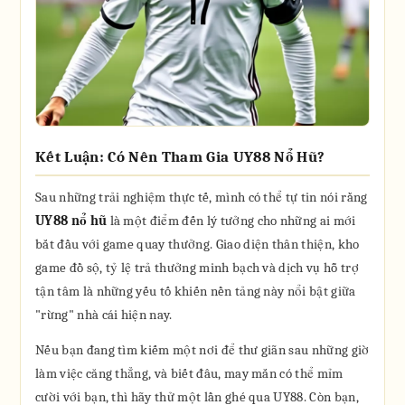
Kết Luận: Có Nên Tham Gia UY88 Nổ Hũ?
Sau những trải nghiệm thực tế, mình có thể tự tin nói rằng
UY88 nổ hũ
là một điểm đến lý tưởng cho những ai mới
bắt đầu với game quay thưởng. Giao diện thân thiện, kho
game đồ sộ, tỷ lệ trả thưởng minh bạch và dịch vụ hỗ trợ
tận tâm là những yếu tố khiến nền tảng này nổi bật giữa
"rừng" nhà cái hiện nay.
Nếu bạn đang tìm kiếm một nơi để thư giãn sau những giờ
làm việc căng thẳng, và biết đâu, may mắn có thể mỉm
cười với bạn, thì hãy thử một lần ghé qua UY88. Còn bạn,