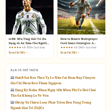
ee88: Nền Tảng Giải Trí Đa
How to Master Multiplayer
Dạng và An Toàn Cho Người
Card Game Strategies: A
Dùng Việt
Practical Guide for Players
★★★★★
4.8 · 3034+ lượt xem
★★★★★
4.8 · 2445+ lượt xem
Xem Chi Tiết →
Xem Chi Tiết →
BẠN CÓ THỂ THÍCH
🎰
On68 Soi Keo Theo Ty Le Nha Cai Hom Nay Chuyen
Gia Chi Diem Keo Thom 2qppem
🎰
Dang Ky Nohu Nhan Ngay 50k Mien Phi Co Hoi Choi
Tha Ga Khong Lo Ve Von
🎰
Okvip Va Chien Luoc Phat Trien Ben Vung Trong
Nganh Giai Tri Z5iJCz