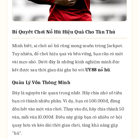
Bí Quyết Chơi Nổ Hũ Hiệu Quả Cho Tân Thủ
Mình biết, ai chơi nổ hũ cũng mong muốn trúng Jackpot.
Tuy nhiên, để chơi hiệu quả và bền vững, bạn cần có một
vài mẹo nhỏ. Dưới đây là những kinh nghiệm mình đúc
kết được sau thời gian dài gắn bó với
UY88 nổ hũ
.
Quản Lý Vốn Thông Minh
Đây là nguyên tắc quan trọng nhất. Hãy chia nhỏ số tiền
bạn có thành nhiều phần. Ví dụ, bạn có 500.000đ, đừng
dồn hết vào một ván chơi. Thay vào đó, hãy chia thành 50
ván, mỗi ván 10.000đ. Điều này giúp bạn có nhiều cơ hội
quay hơn và kéo dài thời gian chơi, tăng khả năng gặp
"hũ".