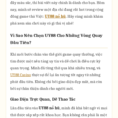
đầy màu sắc, thì bài viết này chính là dành cho bạn. Hôm
nay, mình sẽ review một địa chỉ đang rất hot trong cộng
đồng game thủ Việt:
UY88 nổ hũ
. Hãy cùng mình khám
phá xem sân chơi này có gì thú vị nhé!
Vì Sao Nên Chọn UY88 Cho Những Vòng Quay
Đầu Tiên?
Khi mới bước chân vào thế giới game quay thưởng, việc
tìm được một nền tảng uy tín và dễ chơi là điều cực kỳ
quan trọng. Mình đã từng thử qua khá nhiều trang, và
UY88 Casino
thực sự để lại ấn tượng tốt ngay từ những
phút đầu tiên. Không chỉ bởi giao diện đẹp mắt, mà còn
bởi sự thân thiện dành cho người mới.
Giao Diện Trực Quan, Dễ Thao Tác
Lần đầu tiên vào
UY88 nổ hũ
, mình đã khá bất ngờ vì mọi
thứ được sắp xếp rất khoa học. Bạn không cần phải là một