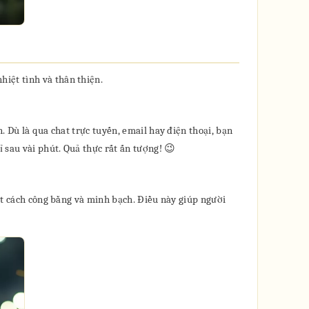
iệt tình và thân thiện.
. Dù là qua chat trực tuyến, email hay điện thoại, bạn
 sau vài phút. Quả thực rất ấn tượng! 😉
một cách công bằng và minh bạch. Điều này giúp người