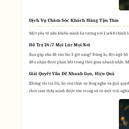
Dịch Vụ Chăm Sóc Khách Hàng Tận Tâm
Một yếu tố nữa khiến mình ấn tượng với Luck8 chính l
Hỗ Trợ 24/7 Mọi Lúc Mọi Nơi
Bạn gặp vấn đề vào lúc 2 giờ sáng? Đừng lo, đội ngũ hỗ
đều nhận được phản hồi trong thời gian nhanh nhất. Mì
Giải Quyết Vấn Đề Nhanh Gọn, Hiệu Quả
Không chỉ trả lời, họ còn thực sự lắng nghe và giải qu
chơi cảm thấy mình được tôn trọng và có một trải nghi