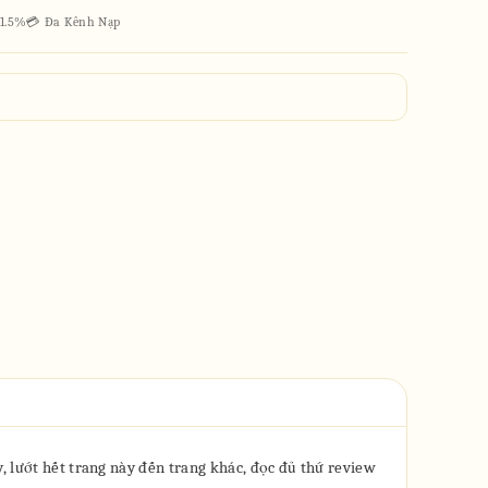
 1.5%
💳 Đa Kênh Nạp
, lướt hết trang này đến trang khác, đọc đủ thứ review