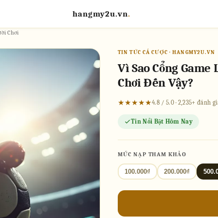
hangmy2u.vn
.
ời Chơi
TIN TỨC CÁ CƯỢC · HANGMY2U.VN
Vì Sao Cổng Game 
Chơi Đến Vậy?
★★★★★
4.8 / 5.0 · 2,235+ đánh 
Tin Nổi Bật Hôm Nay
MỨC NẠP THAM KHẢO
100.000₫
200.000₫
500.