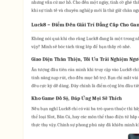
nhưng vẫn cứ mơ hồ. Cho đến một ngày, tình cờ ghé t
khi sự tinh tế và chuyên nghiệp mới là thứ giữ chân n
Luck8 – Điểm Đến Giải Trí Đẳng Cấp Cho G
Không nói quá khi cho rằng Luck8 đang là một trong n
vậy? Mình sẽ bóc tách từng lớp để bạn thấy rõ nhé.
Giao Diện Thân Thiện, Tối Ưu Trải Nghiệm Ng
Ấn tượng đầu tiên của mình khi truy cập vào Luck8 chí
tính năng nạp rút, cho đến mục hỗ trợ. Bạn chỉ mất vài
đều cực kỳ dễ dàng. Đây chính là điểm cộng lớn đầu 
Kho Game Đồ Sộ, Đáp Ứng Mọi Sở Thích
Nếu bạn nghĩ Luck8 chỉ có vài ba trò quen thuộc thì h
thể loại Slot, Bắn Cá, hay các môn thể thao điện tử hấ
thực thụ vậy. Chính sự phong phú này đã khiến mình 