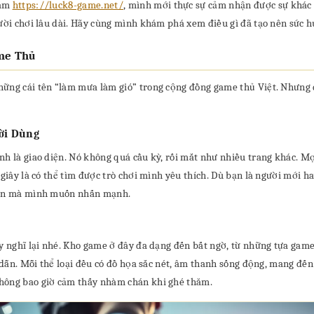
hăm
https://luck8-game.net/
, mình mới thực sự cảm nhận được sự khác b
gười chơi lâu dài. Hãy cùng mình khám phá xem điều gì đã tạo nên sức 
ame Thủ
hững cái tên “làm mưa làm gió” trong cộng đồng game thủ Việt. Nhưng 
ười Dùng
nh là giao diện. Nó không quá cầu kỳ, rối mắt như nhiều trang khác. M
 giây là có thể tìm được trò chơi mình yêu thích. Dù bạn là người mới h
tiên mà mình muốn nhấn mạnh.
ãy nghĩ lại nhé. Kho game ở đây đa dạng đến bất ngờ, từ những tựa ga
p dẫn. Mỗi thể loại đều có đồ họa sắc nét, âm thanh sống động, mang đế
không bao giờ cảm thấy nhàm chán khi ghé thăm.