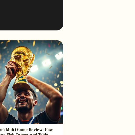
om Multi-Game Review: How
ker, Fish Games, and Table