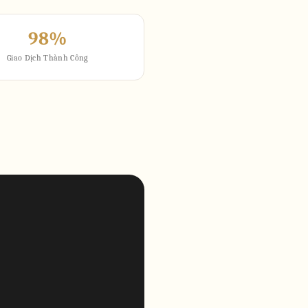
98%
Giao Dịch Thành Công