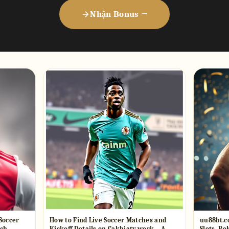
Nhận Bonus →
Soccer
How to Find Live Soccer Matches and
uu88bt.c
tch
Kickoff Details on Cakhiatv.work – A
Slots, Po