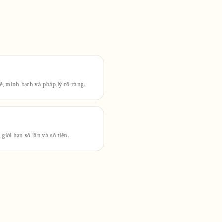
ế, minh bạch và pháp lý rõ ràng.
iới hạn số lần và số tiền.