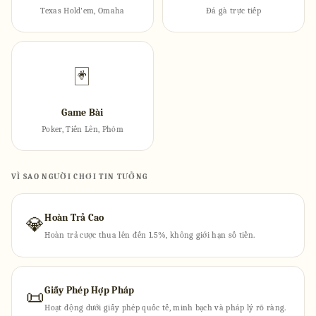
Texas Hold'em, Omaha
Đá gà trực tiếp
🃏
Game Bài
Poker, Tiến Lên, Phỏm
VÌ SAO NGƯỜI CHƠI TIN TƯỞNG
Hoàn Trả Cao
💎
Hoàn trả cược thua lên đến 1.5%, không giới hạn số tiền.
Giấy Phép Hợp Pháp
📜
Hoạt động dưới giấy phép quốc tế, minh bạch và pháp lý rõ ràng.