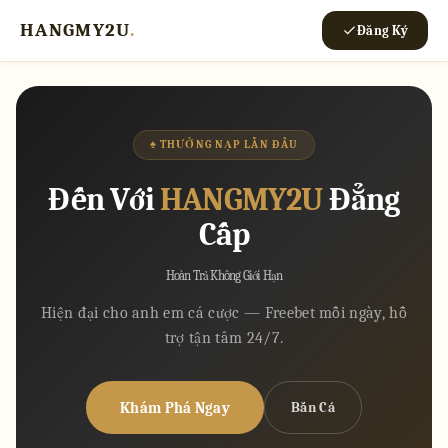
HANGMY2U
.
Đăng Ký
♠ THƯỞNG NẠP LẦN ĐẦU
Đến Với
HANGMY2U
Đẳng
Cấp
Hoàn Trả Không Giới Hạn
Hiện đại cho anh em cá cược — Freebet mỗi ngày, hỗ
trợ tận tâm 24/7.
Khám Phá Ngay
Bắn Cá