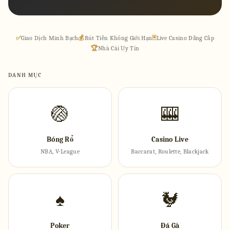
✅
Giao Dịch Minh Bạch
💰
Rút Tiền Không Giới Hạn
🃏
Live Casino Đẳng Cấp
🏆
Nhà Cái Uy Tín
DANH MỤC
🏐
🎰
Bóng Rổ
Casino Live
NBA, V-League
Baccarat, Roulette, Blackjack
♠
🐓
Poker
Đá Gà