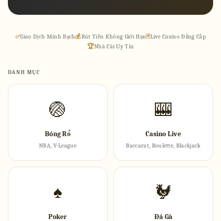
✅
Giao Dịch Minh Bạch
💰
Rút Tiền Không Giới Hạn
🃏
Live Casino Đẳng Cấp
🏆
Nhà Cái Uy Tín
DANH MỤC
🏐
🎰
Bóng Rổ
Casino Live
NBA, V-League
Baccarat, Roulette, Blackjack
♠
🐓
Poker
Đá Gà