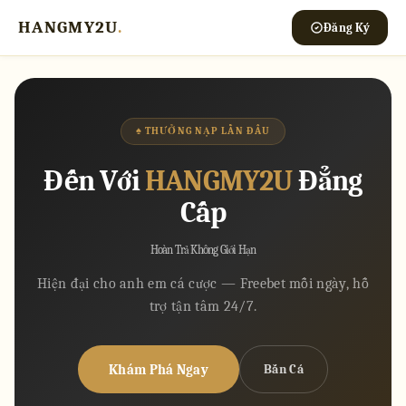
HANGMY2U
.
Đăng Ký
♠ THƯỞNG NẠP LẦN ĐẦU
Đến Với
HANGMY2U
Đẳng
Cấp
Hoàn Trả Không Giới Hạn
Hiện đại cho anh em cá cược — Freebet mỗi ngày, hỗ
trợ tận tâm 24/7.
Khám Phá Ngay
Bắn Cá