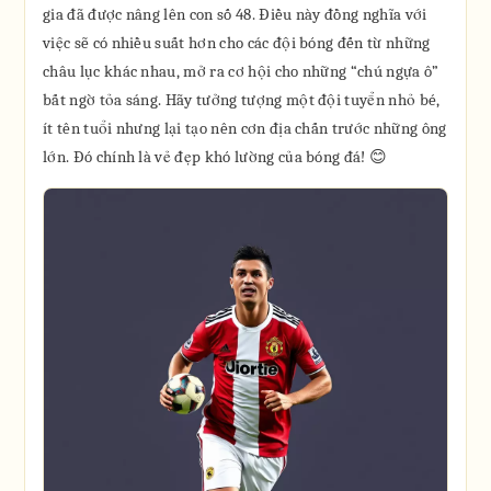
gia đã được nâng lên con số 48. Điều này đồng nghĩa với
việc sẽ có nhiều suất hơn cho các đội bóng đến từ những
châu lục khác nhau, mở ra cơ hội cho những “chú ngựa ô”
bất ngờ tỏa sáng. Hãy tưởng tượng một đội tuyển nhỏ bé,
ít tên tuổi nhưng lại tạo nên cơn địa chấn trước những ông
lớn. Đó chính là vẻ đẹp khó lường của bóng đá! 😊