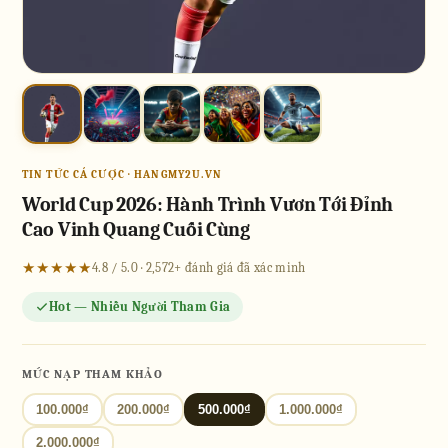
TIN TỨC CÁ CƯỢC · HANGMY2U.VN
World Cup 2026: Hành Trình Vươn Tới Đỉnh
Cao Vinh Quang Cuối Cùng
★★★★★
4.8 / 5.0 · 2,572+ đánh giá đã xác minh
Hot — Nhiều Người Tham Gia
MỨC NẠP THAM KHẢO
100.000₫
200.000₫
500.000₫
1.000.000₫
2.000.000₫