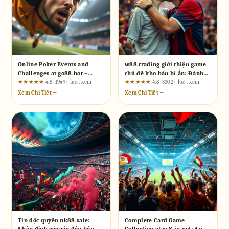
Online Poker Events and
w88.trading giới thiệu game
Challenges at go88.bot –
chủ đề kho báu bí ẩn: Đánh
What the Ads Don’t Tell You
giá theo tiêu chí kiểm tra rủi
★★★★★
4.8 · 1949+ lượt xem
★★★★★
4.8 · 3302+ lượt xem
ro
Xem Chi Tiết →
Xem Chi Tiết →
Tin độc quyền nk88.sale:
Complete Card Game