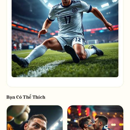
Bạn Có Thể Thích