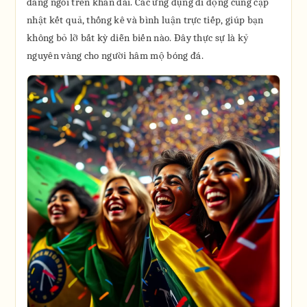
đang ngồi trên khán đài. Các ứng dụng di động cũng cập
nhật kết quả, thống kê và bình luận trực tiếp, giúp bạn
không bỏ lỡ bất kỳ diễn biến nào. Đây thực sự là kỷ
nguyên vàng cho người hâm mộ bóng đá.