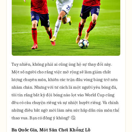
Tuy nhiên, không phải ai cũng ủng hộ sự thay đổi này.
Một số người cho rằng việc mở rộng sẽ làm giảm chất
lượng chuyên môn, khiến các trận đấu vòng bảng trở nên
nhàm chán. Nhưng với tư cách là một người yêu bóng đá,
tôi tin rằng bất kỳ đội bóng nào lọt vào World Cup cũng
đều có câu chuyện riêng và sự nhiệt huyết riêng. Và chính
những điều bất ngờ mới làm nên sức hấp dẫn của môn thể
thao vua. Bạn có đồng ý không? 🤔
Ba Quốc Gia, Một Sân Chơi Khổng Lồ