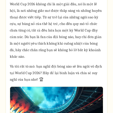
World Cup 2026 không chỉ là một giải đấu, nó là một lễ
hội, là nơi những giấc mơ được thắp sáng và những huyền
thoại được viết tiếp. Từ sự trở lại của những ngôi sao kỳ
cựu, sự bùng nổ của thế hệ trẻ, cho đến quy mô tổ chức
chưa từng có, tất cả đều hứa hẹn một kỳ World Cup đầy
cảm xúc. Dù bạn là fan của đội bóng nào, hay chỉ đơn giản
là một người yêu thích không khí cuồng nhiệt của bóng
đá, hãy chắc chắn rằng bạn sẽ không bỏ lỡ bất kỳ khoảnh
khắc nào.
Và tôi rất tò mò: bạn nghĩ đội bóng nào sẽ lên ngôi vô địch
tại World Cup 2026? Hãy để lại bình luận và chia sẻ suy
nghĩ của bạn nhé! 🏆