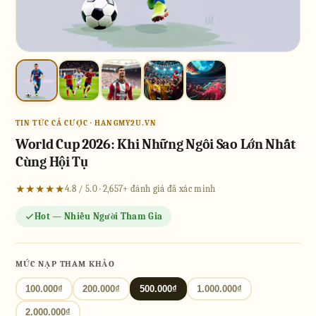
TIN TỨC CÁ CƯỢC · HANGMY2U.VN
World Cup 2026: Khi Những Ngôi Sao Lớn Nhất
Cùng Hội Tụ
★★★★★
4.8 / 5.0 · 2,657+ đánh giá đã xác minh
Hot — Nhiều Người Tham Gia
MỨC NẠP THAM KHẢO
100.000₫
200.000₫
500.000₫
1.000.000₫
2.000.000₫