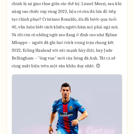
chính là sự giao thoa giữa các thế hệ. Lionel Messi, sau khi
nâng cao chiếc cúp vàng 2022, liệu có còn đủ lửa để tiếp
tục chinh phục? Cristiano Ronaldo, dù đã bước qua tuổi
40, vẫn luôn biết cách khiến người hâm mộ phải ngả mũ.
Và rồi còn có những ngôi sao đang ở đỉnh cao như Kylian
Mbappe – người đã ghi hat-trick trong trận chung kết
2022, Erling Haaland với sức mạnh hủy diệt, hay Jude
Bellingham – "ông vua" mới của bóng đá Anh. Tất cả sẽ
cùng xuất hiện trên một sân khấu duy nhất. 😍