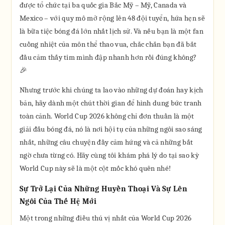
được tổ chức tại ba quốc gia Bắc Mỹ – Mỹ, Canada và
Mexico – với quy mô mở rộng lên 48 đội tuyển, hứa hẹn sẽ
là bữa tiệc bóng đá lớn nhất lịch sử. Và nếu bạn là một fan
cuồng nhiệt của môn thể thao vua, chắc chắn bạn đã bắt
đầu cảm thấy tim mình đập nhanh hơn rồi đúng không?
🎉
Nhưng trước khi chúng ta lao vào những dự đoán hay kịch
bản, hãy dành một chút thời gian để hình dung bức tranh
toàn cảnh. World Cup 2026 không chỉ đơn thuần là một
giải đấu bóng đá, nó là nơi hội tụ của những ngôi sao sáng
nhất, những câu chuyện đầy cảm hứng và cả những bất
ngờ chưa từng có. Hãy cùng tôi khám phá lý do tại sao kỳ
World Cup này sẽ là một cột mốc khó quên nhé!
Sự Trở Lại Của Những Huyền Thoại Và Sự Lên
Ngôi Của Thế Hệ Mới
Một trong những điều thú vị nhất của World Cup 2026