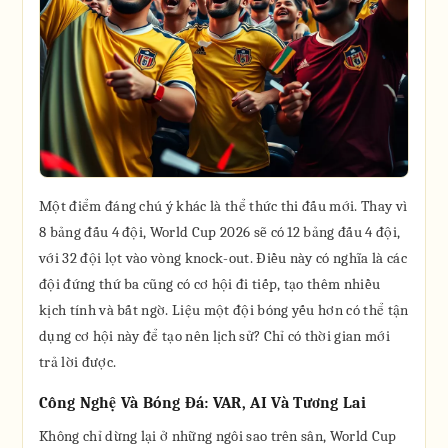
Một điểm đáng chú ý khác là thể thức thi đấu mới. Thay vì
8 bảng đấu 4 đội, World Cup 2026 sẽ có 12 bảng đấu 4 đội,
với 32 đội lọt vào vòng knock-out. Điều này có nghĩa là các
đội đứng thứ ba cũng có cơ hội đi tiếp, tạo thêm nhiều
kịch tính và bất ngờ. Liệu một đội bóng yếu hơn có thể tận
dụng cơ hội này để tạo nên lịch sử? Chỉ có thời gian mới
trả lời được.
Công Nghệ Và Bóng Đá: VAR, AI Và Tương Lai
Không chỉ dừng lại ở những ngôi sao trên sân, World Cup