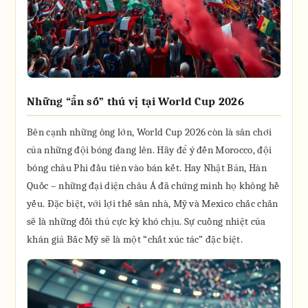
Những “ẩn số” thú vị tại World Cup 2026
Bên cạnh những ông lớn, World Cup 2026 còn là sân chơi
của những đội bóng đang lên. Hãy để ý đến Morocco, đội
bóng châu Phi đầu tiên vào bán kết. Hay Nhật Bản, Hàn
Quốc – những đại diện châu Á đã chứng minh họ không hề
yếu. Đặc biệt, với lợi thế sân nhà, Mỹ và Mexico chắc chắn
sẽ là những đối thủ cực kỳ khó chịu. Sự cuồng nhiệt của
khán giả Bắc Mỹ sẽ là một “chất xúc tác” đặc biệt.