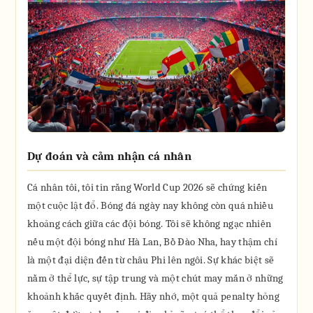
Dự đoán và cảm nhận cá nhân
Cá nhân tôi, tôi tin rằng World Cup 2026 sẽ chứng kiến
một cuộc lật đổ. Bóng đá ngày nay không còn quá nhiều
khoảng cách giữa các đội bóng. Tôi sẽ không ngạc nhiên
nếu một đội bóng như Hà Lan, Bồ Đào Nha, hay thậm chí
là một đại diện đến từ châu Phi lên ngôi. Sự khác biệt sẽ
nằm ở thể lực, sự tập trung và một chút may mắn ở những
khoảnh khắc quyết định. Hãy nhớ, một quả penalty hỏng