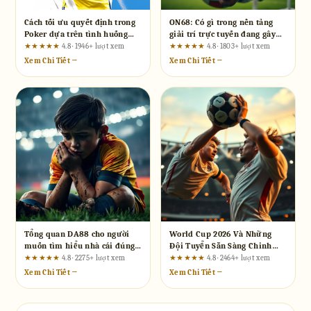
Cách tối ưu quyết định trong
ON68: Có gì trong nền tảng
Poker dựa trên tình huống
giải trí trực tuyến đang gây
thực tế
sốt?
★★★★★
4.8 · 1946+ lượt xem
★★★★★
4.8 · 1803+ lượt xem
Xem Chi Tiết →
Xem Chi Tiết →
Tổng quan DA88 cho người
World Cup 2026 Và Những
muốn tìm hiểu nhà cái đúng
Đội Tuyển Sẵn Sàng Chinh
cách
Phục Thế Giới
★★★★★
4.8 · 2275+ lượt xem
★★★★★
4.8 · 2464+ lượt xem
Xem Chi Tiết →
Xem Chi Tiết →