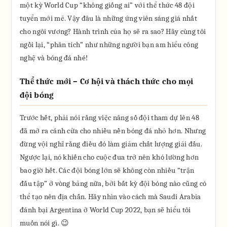
một kỳ World Cup “không giống ai” với thể thức 48 đội
tuyển mới mẻ. Vậy đâu là những ứng viên sáng giá nhất
cho ngôi vương? Hành trình của họ sẽ ra sao? Hãy cùng tôi
ngồi lại, “phân tích” như những người bạn am hiểu công
nghệ và bóng đá nhé!
Thể thức mới – Cơ hội và thách thức cho mọi
đội bóng
Trước hết, phải nói rằng việc nâng số đội tham dự lên 48
đã mở ra cánh cửa cho nhiều nền bóng đá nhỏ hơn. Nhưng
đừng vội nghĩ rằng điều đó làm giảm chất lượng giải đấu.
Ngược lại, nó khiến cho cuộc đua trở nên khó lường hơn
bao giờ hết. Các đội bóng lớn sẽ không còn nhiều “trận
đấu tập” ở vòng bảng nữa, bởi bất kỳ đội bóng nào cũng có
thể tạo nên địa chấn. Hãy nhìn vào cách mà Saudi Arabia
đánh bại Argentina ở World Cup 2022, bạn sẽ hiểu tôi
muốn nói gì. 😉