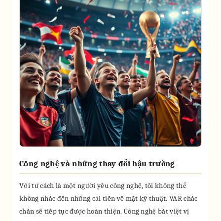
Công nghệ và những thay đổi hậu trường
Với tư cách là một người yêu công nghệ, tôi không thể
không nhắc đến những cải tiến về mặt kỹ thuật. VAR chắc
chắn sẽ tiếp tục được hoàn thiện. Công nghệ bắt việt vị