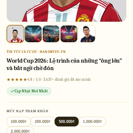
TIN TỨC CÁ CƯỢC · HANGMY2U.VN
World Cup 2026: Lộ trình của những “ông lớn”
và bất ngờ chờ đón
★★★★★
4.8 / 5.0 · 2,637+ đánh giá đã xác minh
Cập Nhật Mới Nhất
MỨC NẠP THAM KHẢO
100.000₫
200.000₫
500.000₫
1.000.000₫
2.000.000₫