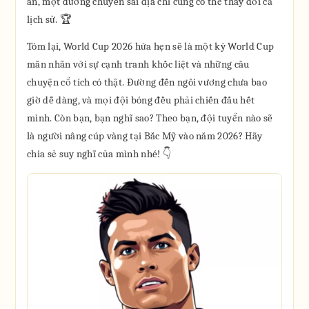
ăn, một đường chuyền sai địa chỉ cũng có thể thay đổi cả
lịch sử. 🏆
Tóm lại, World Cup 2026 hứa hẹn sẽ là một kỳ World Cup
mãn nhãn với sự cạnh tranh khốc liệt và những câu
chuyện cổ tích có thật. Đường đến ngôi vương chưa bao
giờ dễ dàng, và mọi đội bóng đều phải chiến đấu hết
mình. Còn bạn, bạn nghĩ sao? Theo bạn, đội tuyển nào sẽ
là người nâng cúp vàng tại Bắc Mỹ vào năm 2026? Hãy
chia sẻ suy nghĩ của mình nhé! 👇