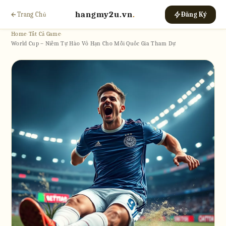
hangmy2u.vn
.
Trang Chủ
Đăng Ký
Home
›
Tất Cả Game
›
World Cup – Niềm Tự Hào Vô Hạn Cho Mỗi Quốc Gia Tham Dự