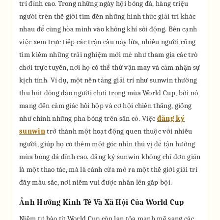
trí đỉnh cao. Trong những ngày hội bóng đá, hàng triệu
người trên thế giới tìm đến những hình thức giải trí khác
nhau để cùng hòa mình vào không khí sôi động. Bên cạnh
việc xem trực tiếp các trận cầu nảy lửa, nhiều người cũng
tìm kiếm những trải nghiệm mới mẻ như tham gia các trò
chơi trực tuyến, nơi họ có thể thử vận may và cảm nhận sự
kịch tính. Ví dụ, một nền tảng giải trí như sunwin thường
thu hút đông đảo người chơi trong mùa World Cup, bởi nó
mang đến cảm giác hồi hộp và cơ hội chiến thắng, giống
như chính những pha bóng trên sân cỏ. Việc
đăng ký
sunwin
trở thành một hoạt động quen thuộc với nhiều
người, giúp họ có thêm một góc nhìn thú vị để tận hưởng
mùa bóng đá đỉnh cao. đăng ký sunwin không chỉ đơn giản
là một thao tác, mà là cánh cửa mở ra một thế giới giải trí
đầy màu sắc, nơi niềm vui được nhân lên gấp bội.
Ảnh Hưởng Kinh Tế Và Xã Hội Của World Cup
Niềm tự hào từ World Cup còn lan tỏa mạnh mẽ sang các