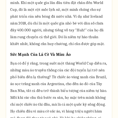
mình. Khi một quốc gia lần đầu tiên đặt chân đến World
Cup, đó là một cột mốc lịch sử, một minh chứng cho sự
phát triển của nền bóng đá nước nhà. Ví dụ như Iceland
năm 2018, dù chỉ là một quốc gia nhỏ bé với dân số chưa
đầy 400.000 người, nhưng tiếng vỗ tay "Huh!" của họ đã
làm rung chuyển cả thế giới. Đó là niềm tự hào thuần
khiết nhất, không cần huy chương, chỉ cần được góp mặt.
Sức Mạnh Của Lá Cờ Và Màu Áo
Bạn có để ý rằng, trong suốt một tháng World Cup diễn ra,
những màu áo truyền thống của các đội tuyển lại trở nên
phổ biến đến lạ thường? Từ chiếc áo vàng xanh của Brazil,
áo sọc trắng xanh của Argentina, cho đến áo đỏ của Tây
Ban Nha, tất cả đều trở thành biểu tượng của niềm tự hào.
Mỗi khi các cầu thủ bước ra sân, họ mặc trên mình không
chỉ một chiếc áo thi đấu, mà là cả một quốc kỳ sống động.
Họ chiến đấu vì màu cờ sắc áo, vì hàng triệu người hâm