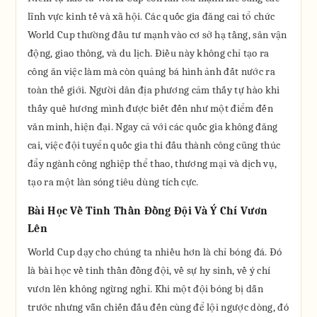
lĩnh vực kinh tế và xã hội. Các quốc gia đăng cai tổ chức
World Cup thường đầu tư mạnh vào cơ sở hạ tầng, sân vận
động, giao thông, và du lịch. Điều này không chỉ tạo ra
công ăn việc làm mà còn quảng bá hình ảnh đất nước ra
toàn thế giới. Người dân địa phương cảm thấy tự hào khi
thấy quê hương mình được biết đến như một điểm đến
văn minh, hiện đại. Ngay cả với các quốc gia không đăng
cai, việc đội tuyển quốc gia thi đấu thành công cũng thúc
đẩy ngành công nghiệp thể thao, thương mại và dịch vụ,
tạo ra một làn sóng tiêu dùng tích cực.
Bài Học Về Tinh Thần Đồng Đội Và Ý Chí Vươn
Lên
World Cup dạy cho chúng ta nhiều hơn là chỉ bóng đá. Đó
là bài học về tinh thần đồng đội, về sự hy sinh, về ý chí
vươn lên không ngừng nghỉ. Khi một đội bóng bị dẫn
trước nhưng vẫn chiến đấu đến cùng để lội ngược dòng, đó