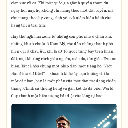
cảm xúc vỡ òa. Khi một quốc gia giành quyền tham dự
ngày hội này, họ không chỉ mang theo một đội tuyển, mà
còn mang theo hy vọng, tình yêu và niềm kiêu hãnh của
hàng triệu trái tim.
Hãy thử nghĩ mà xem, từ những con phố nhỏ ở châu Phi,
những khu ổ chuột ở Nam Mỹ, cho đến những thành phố
hiện đại ở châu Âu, khi lá cờ Tổ quốc tung bay trên khán
đài, mọi khoảng cách giàu nghèo, màu da, tôn giáo đều tan
biến. Tất cả hòa chung một nhịp đập, một tiếng hò "Việt
Nam! Brazil! Đức!" – khoảnh khắc ấy, bạn không chỉ là
một cá nhân, bạn là một phần của một dân tộc đang chiến
thắng. Chính sự thiêng liêng và gắn kết đó đã biến World
Cup thành một biểu tượng bất diệt của lòng tự hào.