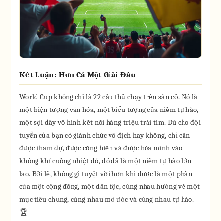
Kết Luận: Hơn Cả Một Giải Đấu
World Cup không chỉ là 22 cầu thủ chạy trên sân cỏ. Nó là
một hiện tượng văn hóa, một biểu tượng của niềm tự hào,
một sợi dây vô hình kết nối hàng triệu trái tim. Dù cho đội
tuyển của bạn có giành chức vô địch hay không, chỉ cần
được tham dự, được cống hiến và được hòa mình vào
không khí cuồng nhiệt đó, đó đã là một niềm tự hào lớn
lao. Bởi lẽ, không gì tuyệt vời hơn khi được là một phần
của một cộng đồng, một dân tộc, cùng nhau hướng về một
mục tiêu chung, cùng nhau mơ ước và cùng nhau tự hào.
🏆