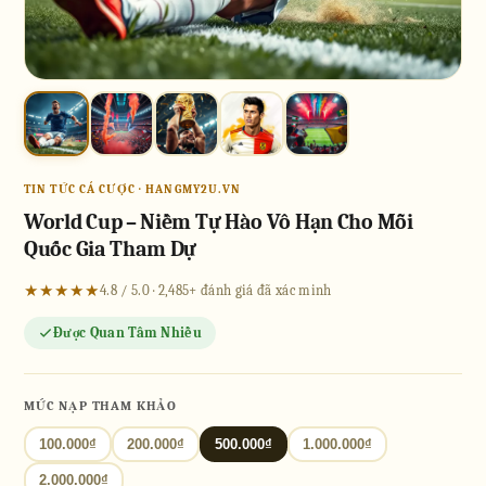
TIN TỨC CÁ CƯỢC · HANGMY2U.VN
World Cup – Niềm Tự Hào Vô Hạn Cho Mỗi
Quốc Gia Tham Dự
★★★★★
4.8 / 5.0 · 2,485+ đánh giá đã xác minh
Được Quan Tâm Nhiều
MỨC NẠP THAM KHẢO
100.000₫
200.000₫
500.000₫
1.000.000₫
2.000.000₫