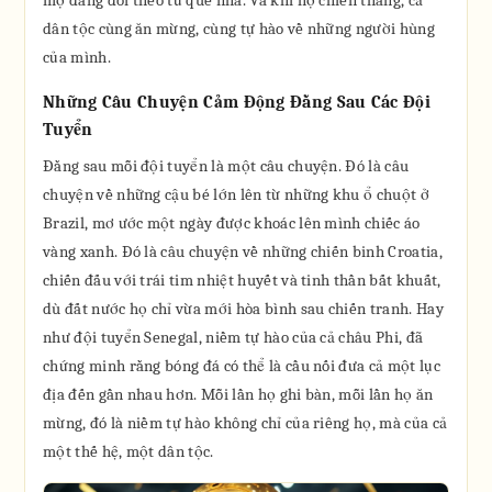
mộ đang dõi theo từ quê nhà. Và khi họ chiến thắng, cả
dân tộc cùng ăn mừng, cùng tự hào về những người hùng
của mình.
Những Câu Chuyện Cảm Động Đằng Sau Các Đội
Tuyển
Đằng sau mỗi đội tuyển là một câu chuyện. Đó là câu
chuyện về những cậu bé lớn lên từ những khu ổ chuột ở
Brazil, mơ ước một ngày được khoác lên mình chiếc áo
vàng xanh. Đó là câu chuyện về những chiến binh Croatia,
chiến đấu với trái tim nhiệt huyết và tinh thần bất khuất,
dù đất nước họ chỉ vừa mới hòa bình sau chiến tranh. Hay
như đội tuyển Senegal, niềm tự hào của cả châu Phi, đã
chứng minh rằng bóng đá có thể là cầu nối đưa cả một lục
địa đến gần nhau hơn. Mỗi lần họ ghi bàn, mỗi lần họ ăn
mừng, đó là niềm tự hào không chỉ của riêng họ, mà của cả
một thế hệ, một dân tộc.