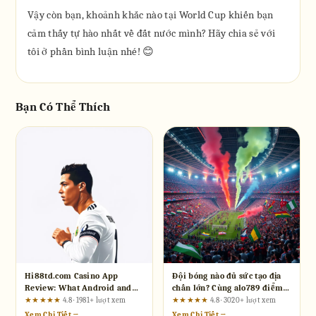
Vậy còn bạn, khoảnh khắc nào tại World Cup khiến bạn
cảm thấy tự hào nhất về đất nước mình? Hãy chia sẻ với
tôi ở phần bình luận nhé! 😊
Bạn Có Thể Thích
Hi88td.com Casino App
Đội bóng nào đủ sức tạo địa
Review: What Android and
chấn lớn? Cùng alo789 điểm
iOS Users Should Verify
mặt những "kẻ hủy diệt"
★★★★★
4.8 · 1981+ lượt xem
★★★★★
4.8 · 3020+ lượt xem
Before Depositing
Xem Chi Tiết →
Xem Chi Tiết →