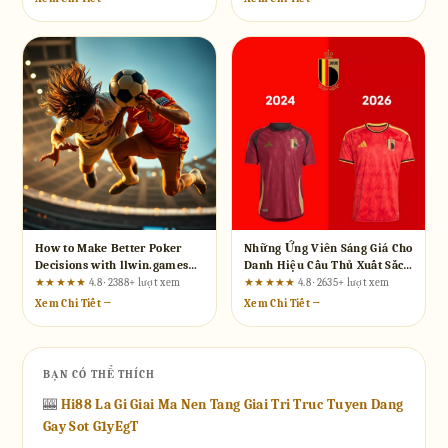
How to Make Better Poker
Những Ứng Viên Sáng Giá Cho
Decisions with llwin.games
Danh Hiệu Cầu Thủ Xuất Sắc
Strategy Guides
Nhất World Cup 2026
★★★★★
4.8 · 2388+ lượt xem
★★★★★
4.8 · 2635+ lượt xem
Xem Chi Tiết →
Xem Chi Tiết →
BẠN CÓ THỂ THÍCH
🎰
Hi88 La Gi Giai Ma Nen Tang Giai Tri Truc Tuyen Dang
Gay Sot G1yEgT