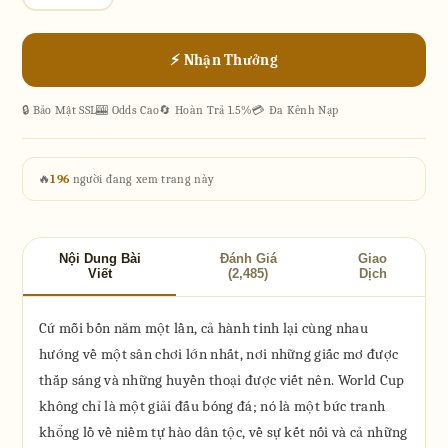
⚡ Nhận Thưởng
🔒 Bảo Mật SSL
🎰 Odds Cao
🔄 Hoàn Trả 1.5%
💳 Đa Kênh Nạp
🔥
196
người đang xem trang này
Nội Dung Bài
Đánh Giá
Giao
Viết
(2,485)
Dịch
Cứ mỗi bốn năm một lần, cả hành tinh lại cùng nhau
hướng về một sân chơi lớn nhất, nơi những giấc mơ được
thắp sáng và những huyền thoại được viết nên. World Cup
không chỉ là một giải đấu bóng đá; nó là một bức tranh
khổng lồ về niềm tự hào dân tộc, về sự kết nối và cả những