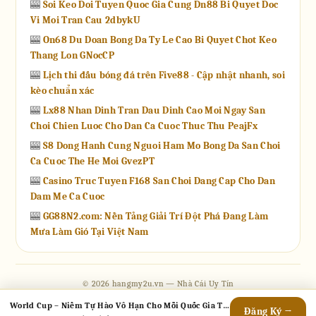
🎰
Soi Keo Doi Tuyen Quoc Gia Cung Dn88 Bi Quyet Doc
Vi Moi Tran Cau 2dbykU
🎰
On68 Du Doan Bong Da Ty Le Cao Bi Quyet Chot Keo
Thang Lon GNocCP
🎰
Lịch thi đấu bóng đá trên Five88 - Cập nhật nhanh, soi
kèo chuẩn xác
🎰
Lx88 Nhan Dinh Tran Dau Dinh Cao Moi Ngay San
Choi Chien Luoc Cho Dan Ca Cuoc Thuc Thu PeajFx
🎰
S8 Dong Hanh Cung Nguoi Ham Mo Bong Da San Choi
Ca Cuoc The He Moi GvezPT
🎰
Casino Truc Tuyen F168 San Choi Dang Cap Cho Dan
Dam Me Ca Cuoc
🎰
GG88N2.com: Nền Tảng Giải Trí Đột Phá Đang Làm
Mưa Làm Gió Tại Việt Nam
© 2026 hangmy2u.vn — Nhà Cái Uy Tín
Contact
·
Chính Sách Giao Dịch
·
Chính Sách Hoàn Trả
·
Chính Sách Bảo Mật
·
World Cup – Niềm Tự Hào Vô Hạn Cho Mỗi Quốc Gia Tham Dự
Đăng Ký →
Điều Khoản Dịch Vụ
·
Tra Cứu Vé
·
Tất Cả Game
·
Sitemap