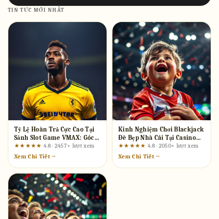
TIN TỨC MỚI NHẤT
Tỷ Lệ Hoàn Trả Cực Cao Tại
Kinh Nghiệm Chơi Blackjack
Sảnh Slot Game VMAX: Góc
Đè Bẹp Nhà Cái Tại Casino
Nhìn UX Và Những Điều
LV88
★★★★★
4.8 · 2457+ lượt xem
★★★★★
4.8 · 2050+ lượt xem
Quảng Cáo Không Nói
Xem Chi Tiết →
Xem Chi Tiết →