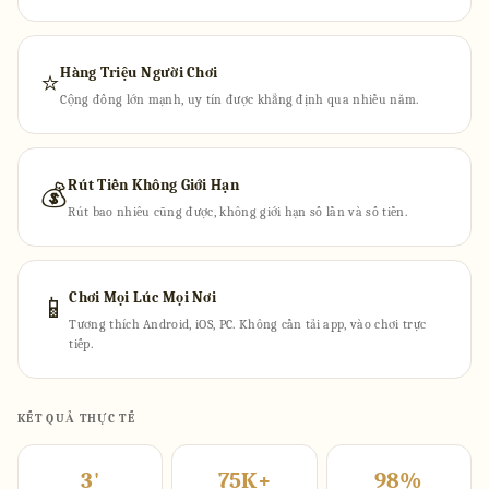
Hàng Triệu Người Chơi
⭐
Cộng đồng lớn mạnh, uy tín được khẳng định qua nhiều năm.
Rút Tiền Không Giới Hạn
💰
Rút bao nhiêu cũng được, không giới hạn số lần và số tiền.
Chơi Mọi Lúc Mọi Nơi
📱
Tương thích Android, iOS, PC. Không cần tải app, vào chơi trực
tiếp.
KẾT QUẢ THỰC TẾ
3'
75K+
98%