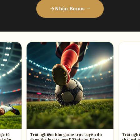
Nhận Bonus →
ực tế
Trải nghiệm kho game trực tuyến đa
Trải ngh
 ai nên
dạng thể loại tại goal123vip.io: Hành
thể loại 