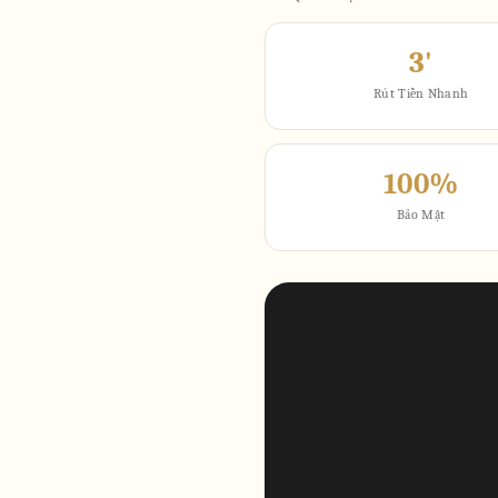
3'
Rút Tiền Nhanh
100%
Bảo Mật