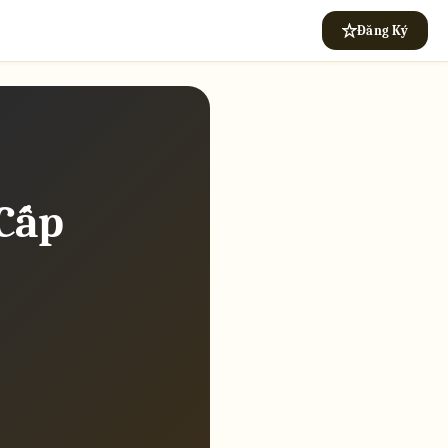
Đăng Ký
Cấp