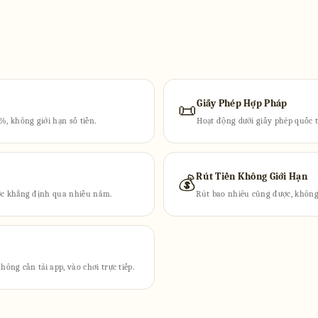
Giấy Phép Hợp Pháp
📜
%, không giới hạn số tiền.
Hoạt động dưới giấy phép quốc t
Rút Tiền Không Giới Hạn
💰
ợc khẳng định qua nhiều năm.
Rút bao nhiêu cũng được, không g
hông cần tải app, vào chơi trực tiếp.