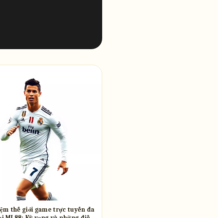
iệm thế giới game trực tuyến đa
tại ML88: Kỳ vọng và những điều