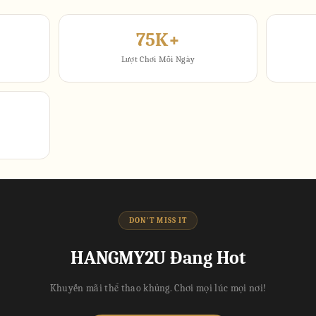
75K+
Lượt Chơi Mỗi Ngày
DON'T MISS IT
HANGMY2U Đang Hot
Khuyến mãi thể thao khủng. Chơi mọi lúc mọi nơi!