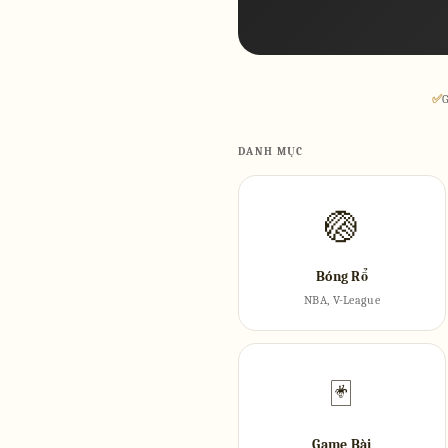
✅
G
DANH MỤC
🏐
Bóng Rổ
NBA, V-League
🃏
Game Bài