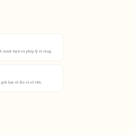
ế, minh bạch và pháp lý rõ ràng.
iới hạn số lần và số tiền.