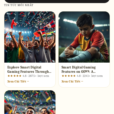
TIN TỨC MỚI NHẤT
Explore Smart Digital
Smart Digital Gaming
Gaming Features Through
Features on GO99: A
go99.com.bz: A Risk-First
Verification-First Review
★★★★★
4.8 · 2875+ lượt xem
★★★★★
4.8 · 2241+ lượt xem
Review of Who It Fits and
Xem Chi Tiết →
Xem Chi Tiết →
Who Should Walk Away