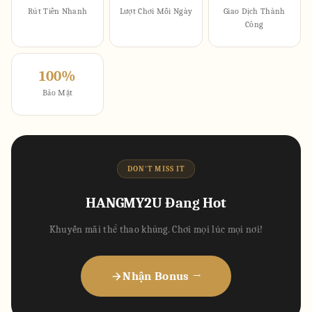
Rút Tiền Nhanh
Lượt Chơi Mỗi Ngày
Giao Dịch Thành
Công
100%
Bảo Mật
DON'T MISS IT
HANGMY2U Đang Hot
Khuyến mãi thể thao khủng. Chơi mọi lúc mọi nơi!
Nhận Bonus →