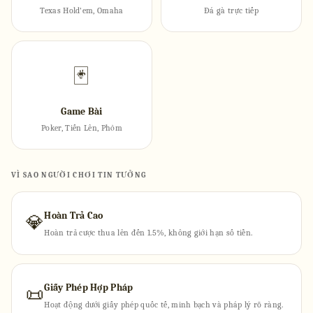
Texas Hold'em, Omaha
Đá gà trực tiếp
🃏
Game Bài
Poker, Tiến Lên, Phỏm
VÌ SAO NGƯỜI CHƠI TIN TƯỞNG
Hoàn Trả Cao
💎
Hoàn trả cược thua lên đến 1.5%, không giới hạn số tiền.
Giấy Phép Hợp Pháp
📜
Hoạt động dưới giấy phép quốc tế, minh bạch và pháp lý rõ ràng.