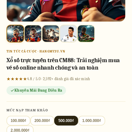
TIN TỨC CÁ CƯỢC · HANGMY2U.VN
Xổ số trực tuyến trên CM88: Trải nghiệm mua
vé số online nhanh chóng và an toàn
★★★★★
4.8 / 5.0 · 2,592+ đánh giá đã xác minh
Khuyến Mãi Đang Diễn Ra
MỨC NẠP THAM KHẢO
100.000₫
200.000₫
500.000₫
1.000.000₫
2.000.000₫