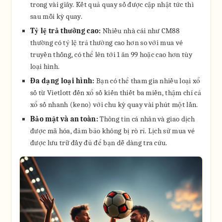
trong vài giây. Kết quả quay số được cập nhật tức thì
sau mỗi kỳ quay.
Tỷ lệ trả thưởng cao:
Nhiều nhà cái như CM88
thường có tỷ lệ trả thưởng cao hơn so với mua vé
truyền thống, có thể lên tới 1 ăn 99 hoặc cao hơn tùy
loại hình.
Đa dạng loại hình:
Bạn có thể tham gia nhiều loại xổ
số từ Vietlott đến xổ số kiến thiết ba miền, thậm chí cả
xổ số nhanh (keno) với chu kỳ quay vài phút một lần.
Bảo mật và an toàn:
Thông tin cá nhân và giao dịch
được mã hóa, đảm bảo không bị rò rỉ. Lịch sử mua vé
được lưu trữ đầy đủ để bạn dễ dàng tra cứu.