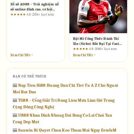
Xổ số AO88 – Trải nghiệm xổ
số online đỉnh cao, cơ hội
trúng lớn mỗi ngày
★★★★★
4.8 · 2356+ lượt xem
Bật Mí Công Thức Đánh Tài
Xỉu (Sicbo) Bất Bại Tại Casino
ON68
★★★★★
4.8 · 3086+ lượt xem
Xem Chi Tiết →
Xem Chi Tiết →
BẠN CÓ THỂ THÍCH
🎰
Nap Tien Hi88 Huong Dan Chi Tiet Tu A Z Cho Nguoi
Moi Bat Dau
🎰
TG88 – Cổng Giải Trí Đang Làm Mưa Làm Gió Trong
Cộng Đồng Công Nghệ
🎰
U888 Nhan Dinh Nhung Doi Bong Co Loi Choi Tan
Cong Dep Mat
🎰
Sunwin Bi Quyet Chon Keo Thom Moi Ngay EewIsM