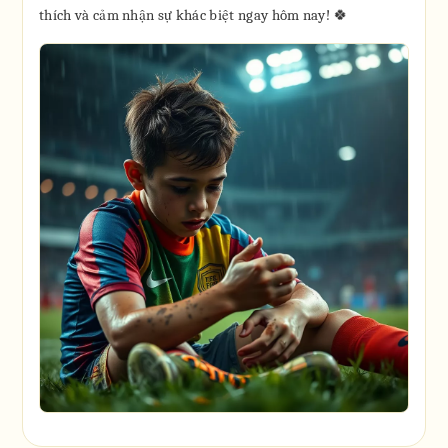
thích và cảm nhận sự khác biệt ngay hôm nay! 🍀