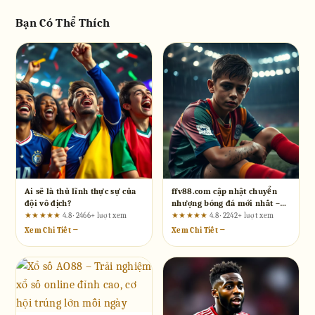
Bạn Có Thể Thích
Ai sẽ là thủ lĩnh thực sự của
ffv88.com cập nhật chuyển
đội vô địch?
nhượng bóng đá mới nhất –
Điểm đến của dân chơi cá
★★★★★
4.8 · 2466+ lượt xem
★★★★★
4.8 · 2242+ lượt xem
cược thực thụ
Xem Chi Tiết →
Xem Chi Tiết →