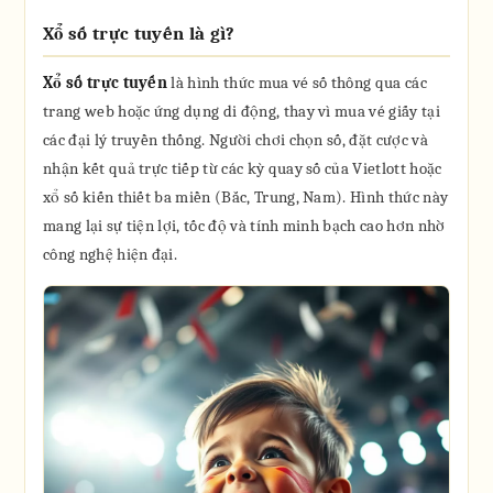
Xổ số trực tuyến là gì?
Xổ số trực tuyến
là hình thức mua vé số thông qua các
trang web hoặc ứng dụng di động, thay vì mua vé giấy tại
các đại lý truyền thống. Người chơi chọn số, đặt cược và
nhận kết quả trực tiếp từ các kỳ quay số của Vietlott hoặc
xổ số kiến thiết ba miền (Bắc, Trung, Nam). Hình thức này
mang lại sự tiện lợi, tốc độ và tính minh bạch cao hơn nhờ
công nghệ hiện đại.