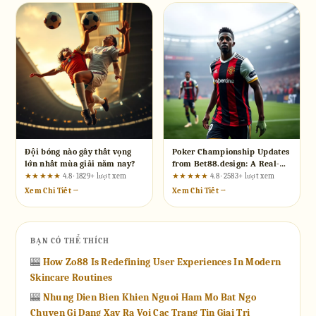
Đội bóng nào gây thất vọng
Poker Championship Updates
lớn nhất mùa giải năm nay?
from Bet88.design: A Real-
User Journey Review
★★★★★
4.8 · 1829+ lượt xem
★★★★★
4.8 · 2583+ lượt xem
Xem Chi Tiết →
Xem Chi Tiết →
BẠN CÓ THỂ THÍCH
🎰
How Zo88 Is Redefining User Experiences In Modern
Skincare Routines
🎰
Nhung Dien Bien Khien Nguoi Ham Mo Bat Ngo
Chuyen Gi Dang Xay Ra Voi Cac Trang Tin Giai Tri