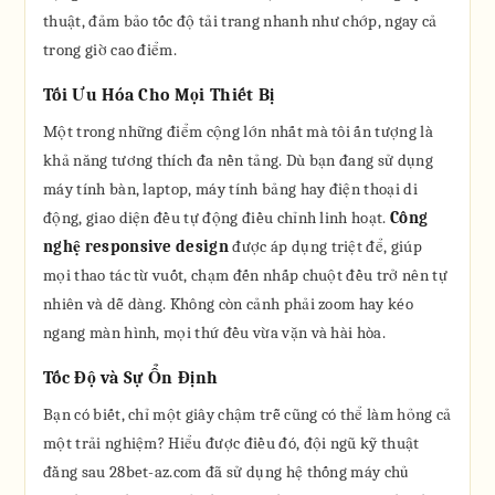
thuật, đảm bảo tốc độ tải trang nhanh như chớp, ngay cả
trong giờ cao điểm.
Tối Ưu Hóa Cho Mọi Thiết Bị
Một trong những điểm cộng lớn nhất mà tôi ấn tượng là
khả năng tương thích đa nền tảng. Dù bạn đang sử dụng
máy tính bàn, laptop, máy tính bảng hay điện thoại di
động, giao diện đều tự động điều chỉnh linh hoạt.
Công
nghệ responsive design
được áp dụng triệt để, giúp
mọi thao tác từ vuốt, chạm đến nhấp chuột đều trở nên tự
nhiên và dễ dàng. Không còn cảnh phải zoom hay kéo
ngang màn hình, mọi thứ đều vừa vặn và hài hòa.
Tốc Độ và Sự Ổn Định
Bạn có biết, chỉ một giây chậm trễ cũng có thể làm hỏng cả
một trải nghiệm? Hiểu được điều đó, đội ngũ kỹ thuật
đằng sau 28bet-az.com đã sử dụng hệ thống máy chủ