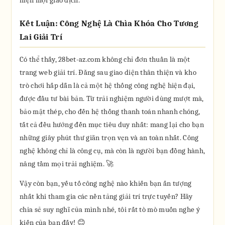
hiện mọi giao dịch.
Kết Luận: Công Nghệ Là Chìa Khóa Cho Tương
Lai Giải Trí
Có thể thấy, 28bet-az.com không chỉ đơn thuần là một
trang web giải trí. Đằng sau giao diện thân thiện và kho
trò chơi hấp dẫn là cả một hệ thống công nghệ hiện đại,
được đầu tư bài bản. Từ trải nghiệm người dùng mượt mà,
bảo mật thép, cho đến hệ thống thanh toán nhanh chóng,
tất cả đều hướng đến mục tiêu duy nhất: mang lại cho bạn
những giây phút thư giãn trọn vẹn và an toàn nhất. Công
nghệ không chỉ là công cụ, mà còn là người bạn đồng hành,
nâng tầm mọi trải nghiệm. 🚀
Vậy còn bạn, yếu tố công nghệ nào khiến bạn ấn tượng
nhất khi tham gia các nền tảng giải trí trực tuyến? Hãy
chia sẻ suy nghĩ của mình nhé, tôi rất tò mò muốn nghe ý
kiến của bạn đấy! 😊