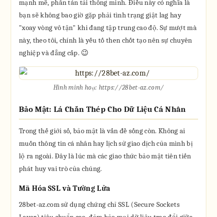
mạnh mẽ, phân tán tải thông minh. Điều này có nghĩa là
bạn sẽ không bao giờ gặp phải tình trạng giật lag hay
"xoay vòng vô tận" khi đang tập trung cao độ. Sự mượt mà
này, theo tôi, chính là yếu tố then chốt tạo nên sự chuyên
nghiệp và đẳng cấp. 😉
Hình minh hoạ: https://28bet-az.com/
Bảo Mật: Lá Chắn Thép Cho Dữ Liệu Cá Nhân
Trong thế giới số, bảo mật là vấn đề sống còn. Không ai
muốn thông tin cá nhân hay lịch sử giao dịch của mình bị
lộ ra ngoài. Đây là lúc mà các giao thức bảo mật tiên tiến
phát huy vai trò của chúng.
Mã Hóa SSL và Tường Lửa
28bet-az.com sử dụng chứng chỉ SSL (Secure Sockets