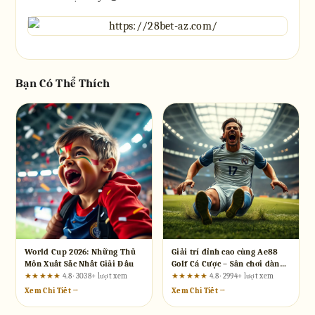
Bạn Có Thể Thích
World Cup 2026: Những Thủ
Giải trí đỉnh cao cùng Ae88
Môn Xuất Sắc Nhất Giải Đấu
Golf Cá Cược – Sân chơi dành
cho người đam mê
★★★★★
4.8 · 3038+ lượt xem
★★★★★
4.8 · 2994+ lượt xem
Xem Chi Tiết →
Xem Chi Tiết →