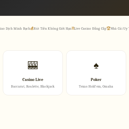
iao Dịch Minh Bạch
💰
Rút Tiền Không Giới Hạn
🃏
Live Casino Đẳng Cấp
🏆
Nhà Cái Uy 
🎰
♠
Casino Live
Poker
Baccarat, Roulette, Blackjack
Texas Hold'em, Omaha