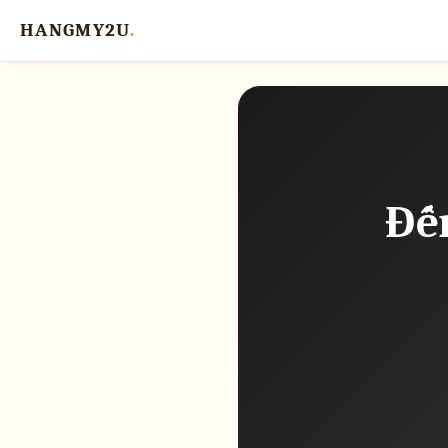
HANGMY2U
.
Đế