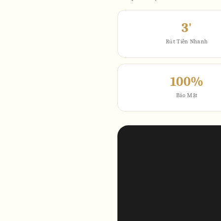
3'
Rút Tiền Nhanh
100%
Bảo Mật