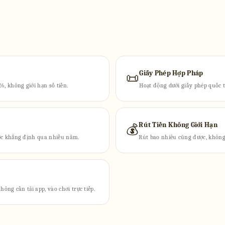
Giấy Phép Hợp Pháp
📜
%, không giới hạn số tiền.
Hoạt động dưới giấy phép quốc t
Rút Tiền Không Giới Hạn
💰
ợc khẳng định qua nhiều năm.
Rút bao nhiêu cũng được, không g
hông cần tải app, vào chơi trực tiếp.