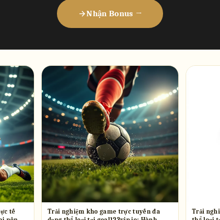
Nhận Bonus →
ực tế
Trải nghiệm kho game trực tuyến đa
Trải ngh
 ai nên
dạng thể loại tại goal123vip.io: Hành
thể loại 