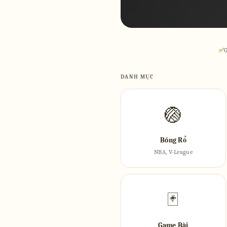
✅
G
DANH MỤC
🏐
Bóng Rổ
NBA, V-League
🃏
Game Bài