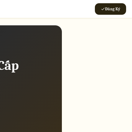
Đăng Ký
Cấp