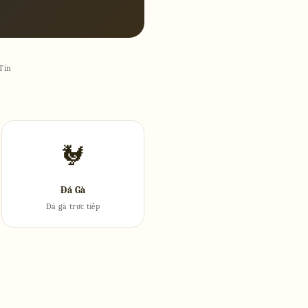
Tín
🐓
Đá Gà
Đá gà trực tiếp