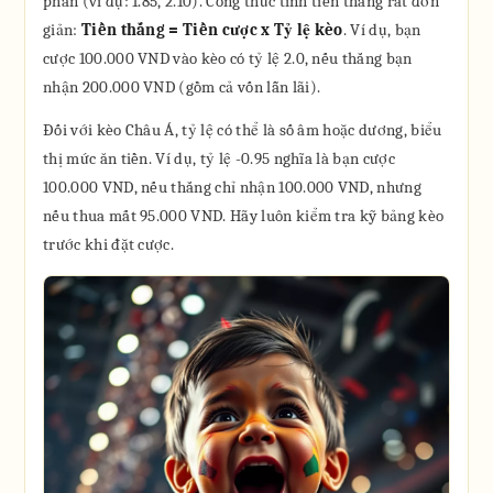
phân (ví dụ: 1.85, 2.10). Công thức tính tiền thắng rất đơn
giản:
Tiền thắng = Tiền cược x Tỷ lệ kèo
. Ví dụ, bạn
cược 100.000 VND vào kèo có tỷ lệ 2.0, nếu thắng bạn
nhận 200.000 VND (gồm cả vốn lẫn lãi).
Đối với kèo Châu Á, tỷ lệ có thể là số âm hoặc dương, biểu
thị mức ăn tiền. Ví dụ, tỷ lệ -0.95 nghĩa là bạn cược
100.000 VND, nếu thắng chỉ nhận 100.000 VND, nhưng
nếu thua mất 95.000 VND. Hãy luôn kiểm tra kỹ bảng kèo
trước khi đặt cược.