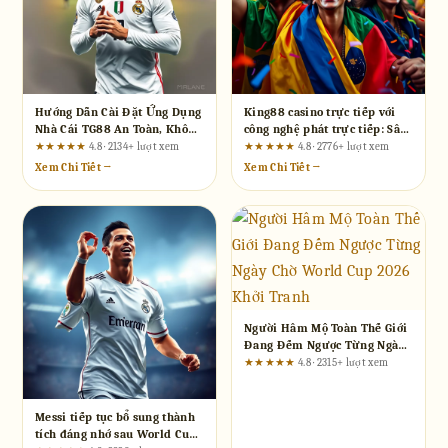
Hướng Dẫn Cài Đặt Ứng Dụng
King88 casino trực tiếp với
Nhà Cái TG88 An Toàn, Không
công nghệ phát trực tiếp: Sân
Mã Độc
chơi live casino đáng trải
★★★★★
4.8 · 2134+ lượt xem
★★★★★
4.8 · 2776+ lượt xem
nghiệm nhất 2024
Xem Chi Tiết →
Xem Chi Tiết →
Người Hâm Mộ Toàn Thế Giới
Đang Đếm Ngược Từng Ngày
Chờ World Cup 2026 Khởi
★★★★★
4.8 · 2315+ lượt xem
Tranh
Messi tiếp tục bổ sung thành
tích đáng nhớ sau World Cup