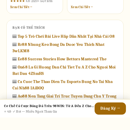
cùng sunwin: Đánh giá tổng
★★★★★
4.8 · 2320+ lượt xem
quan từ người dùng
Xem Chi Tiết →
Xem Chi Tiết →
BẠN CÓ THỂ THÍCH
🎰
Top 5 Trò Chơi Bài Live Hấp Dẫn Nhất Tại Nhà Cái O8
🎰
Rr88 Nhung Keo Bong Da Duoc Yeu Thich Nhat
3wLKM8
🎰
Ee88 Success Stories How Bettors Mastered The
🎰
On68 La Gi Huong Dan Chi Tiet Tu A Z Cho Nguoi Moi
Bat Dau 4ZSmHS
🎰
Ca Cuoc The Thao Dien Tu Esports Bung No Tai Nha
Cai Nh88 IAiBOQ
🎰
Ao88 Nen Tang Giai Tri Truc Tuyen Dang Chu Y Trong
Nam Nay
Cơ Chế Cá Cược Bóng Đá Trên 98WIN: Từ A Đến Z Cho Người Mới
Đăng Ký →
🎰
Sảnh Game 88aa.cam Trở Thành Điểm Đến Của Người
⭐ 4.8 · ✓ Hot — Nhiều Người Tham Gia
Yêu Thích Game
🎰
Casino Win55 Bi Quyet Quan Ly Von Khi Tham Gia