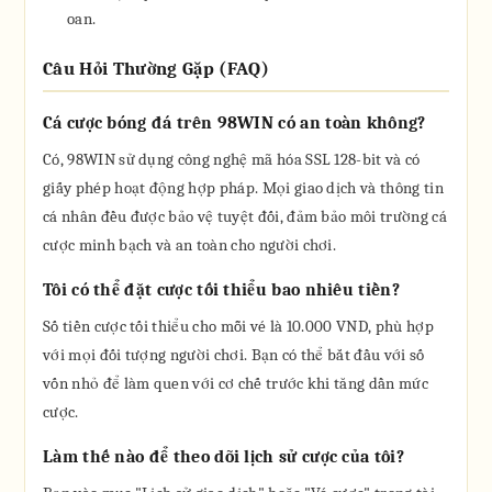
oan.
Câu Hỏi Thường Gặp (FAQ)
Cá cược bóng đá trên 98WIN có an toàn không?
Có, 98WIN sử dụng công nghệ mã hóa SSL 128-bit và có
giấy phép hoạt động hợp pháp. Mọi giao dịch và thông tin
cá nhân đều được bảo vệ tuyệt đối, đảm bảo môi trường cá
cược minh bạch và an toàn cho người chơi.
Tôi có thể đặt cược tối thiểu bao nhiêu tiền?
Số tiền cược tối thiểu cho mỗi vé là 10.000 VND, phù hợp
với mọi đối tượng người chơi. Bạn có thể bắt đầu với số
vốn nhỏ để làm quen với cơ chế trước khi tăng dần mức
cược.
Làm thế nào để theo dõi lịch sử cược của tôi?