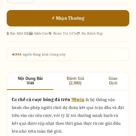
⚡ Nhận Thưởng
🔒 Bảo Mật SSL
🎰 Odds Cao
🔄 Hoàn Trả 1.5%
💳 Đa Kênh Nạp
🔥
344
người đang xem trang này
Nội Dung Bài
Đánh Giá
Giao
Viết
(2,880)
Dịch
Cơ chế cá cược bóng đá trên
98win
là hệ thống vận
hành cho phép người chơi dự đoán kết quả trận đấu và đặt
tiền vào các cửa cược, với tỷ lệ trả thưởng minh bạch và
kết quả được cập nhật theo thời gian thực từ các giải đấu
lớn nhỏ trên toàn thế giới.