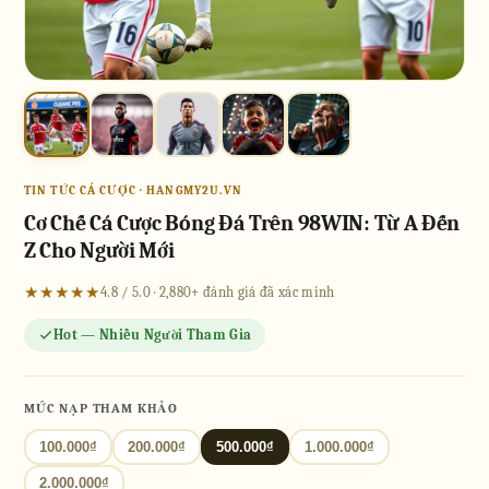
TIN TỨC CÁ CƯỢC · HANGMY2U.VN
Cơ Chế Cá Cược Bóng Đá Trên 98WIN: Từ A Đến
Z Cho Người Mới
★★★★★
4.8 / 5.0 · 2,880+ đánh giá đã xác minh
Hot — Nhiều Người Tham Gia
MỨC NẠP THAM KHẢO
100.000₫
200.000₫
500.000₫
1.000.000₫
2.000.000₫