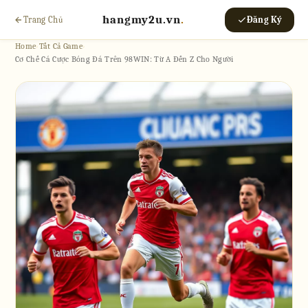
hangmy2u.vn
.
Trang Chủ
Đăng Ký
Home
›
Tất Cả Game
›
Cơ Chế Cá Cược Bóng Đá Trên 98WIN: Từ A Đến Z Cho Người