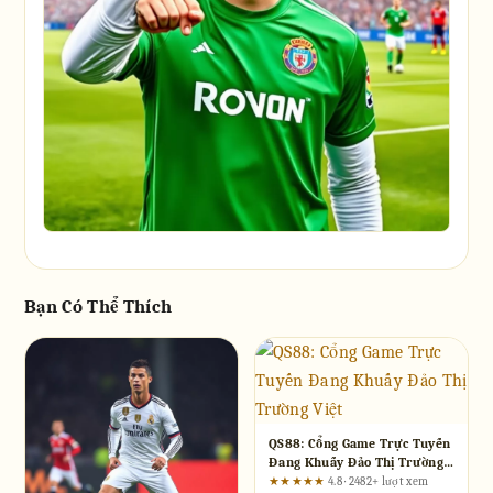
Bạn Có Thể Thích
QS88: Cổng Game Trực Tuyến
Đang Khuấy Đảo Thị Trường
Việt
★★★★★
4.8 · 2482+ lượt xem