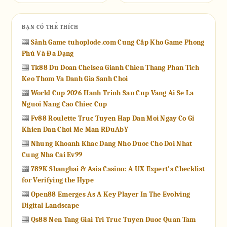
BẠN CÓ THỂ THÍCH
🎰
Sảnh Game tuhoplode.com Cung Cấp Kho Game Phong
Phú Và Đa Dạng
🎰
Tk88 Du Doan Chelsea Gianh Chien Thang Phan Tich
Keo Thom Va Danh Gia Sanh Choi
🎰
World Cup 2026 Hanh Trinh San Cup Vang Ai Se La
Nguoi Nang Cao Chiec Cup
🎰
Fv88 Roulette Truc Tuyen Hap Dan Moi Ngay Co Gi
Khien Dan Choi Me Man RDuAbY
🎰
Nhung Khoanh Khac Dang Nho Duoc Cho Doi Nhat
Cung Nha Cai Ev99
🎰
789K Shanghai & Asia Casino: A UX Expert's Checklist
for Verifying the Hype
🎰
Open88 Emerges As A Key Player In The Evolving
Digital Landscape
🎰
Qs88 Nen Tang Giai Tri Truc Tuyen Duoc Quan Tam