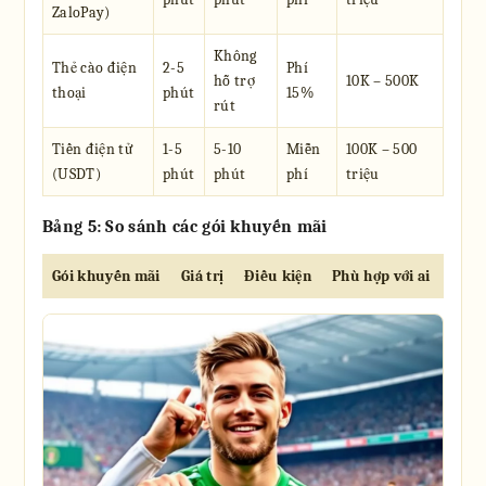
ZaloPay)
Không
Thẻ cào điện
2-5
Phí
hỗ trợ
10K – 500K
thoại
phút
15%
rút
Tiền điện tử
1-5
5-10
Miễn
100K – 500
(USDT)
phút
phút
phí
triệu
Bảng 5: So sánh các gói khuyến mãi
Gói khuyến mãi
Giá trị
Điều kiện
Phù hợp với ai