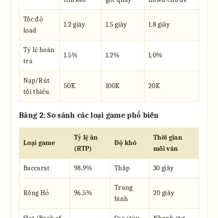
Tốc độ
1.2 giây
1.5 giây
1.8 giây
load
Tỷ lệ hoàn
1.5%
1.2%
1.0%
trả
Nạp/Rút
50K
100K
20K
tối thiểu
Bảng 2: So sánh các loại game phổ biến
Tỷ lệ ăn
Thời gian
Loại game
Độ khó
(RTP)
mỗi ván
Baccarat
98.9%
Thấp
30 giây
Trung
Rồng Hổ
96.5%
20 giây
bình