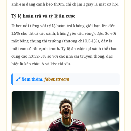
anh em đang canh kèo thơm, chỉ chậm 1 giây là mất cơ hội.
Tỷ lệ hoàn trả và tỷ lệ ăn cược
Fabet nổi tiếng với tỷ lệ hoàn trả không giới hạn lên đến
1.5% cho tất cả các sảnh, không yêu cầu vòng cược. So với
mặt bằng chung thị trường (thường chỉ 0.5-1%), đây là
một con số rất cạnh tranh. Tỷ lệ ăn cược tại sảnh thể thao
cũng cao hơn 2-5% so với các nhà cái truyền thống, đặc
biệt là kèo châu Á và kèo tài xỉu.
🔗 Xem thêm:
fabet.stream