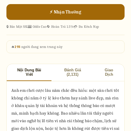
⚡ Nhận Thưởng
🔒 Bảo Mật SSL
🎰 Odds Cao
🔄 Hoàn Trả 1.5%
💳 Đa Kênh Nạp
🔥
193
người đang xem trang này
Nội Dung Bài
Đánh Giá
Giao
Viết
(2,131)
Dịch
Anh em chơi cược lâu năm chắc đều hiểu: một sân chơi tốt
không chỉ nằm ở tỷ lệ kèo thơm hay sảnh live đẹp, mà còn
ở khâu quản lý tài khoản và hệ thống thông báo có mượt
mà, minh bạch hay không. Bao nhiêu lần tôi thấy người
mới vào nghề bị lỗ tiền vì nhà cái thông báo chậm, lịch sử
giao dịch lộn xộn, hoặc tệ hơn là không rút được tiền vì sai