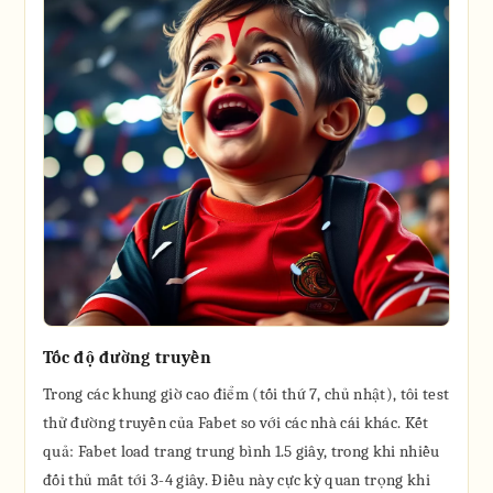
Tốc độ đường truyền
Trong các khung giờ cao điểm (tối thứ 7, chủ nhật), tôi test
thử đường truyền của Fabet so với các nhà cái khác. Kết
quả: Fabet load trang trung bình 1.5 giây, trong khi nhiều
đối thủ mất tới 3-4 giây. Điều này cực kỳ quan trọng khi