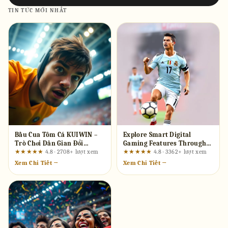
TIN TỨC MỚI NHẤT
Bầu Cua Tôm Cá KUIWIN –
Explore Smart Digital
Trò Chơi Dân Gian Đổi
Gaming Features Through
Thưởng Hiện Đại: Ai Nên
uu88pai.com: A Verification-
★★★★★
4.8 · 2708+ lượt xem
★★★★★
4.8 · 3362+ lượt xem
Chơi, Ai Nên Tránh?
First Review for Players
Xem Chi Tiết →
Xem Chi Tiết →