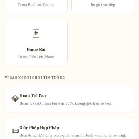
Texas Hold'em, Omaha
Đá gà trực tiếp
🃏
Game Bài
Poker, Tiến Lên, Phỏm
VÌ SAO NGƯỜI CHƠI TIN TƯỞNG
Hoàn Trả Cao
💎
Hoàn trả cược thua lên đến 1.5%, không giới hạn số tiền.
Giấy Phép Hợp Pháp
📜
Hoạt động dưới giấy phép quốc tế, minh bạch và pháp lý rõ ràng.