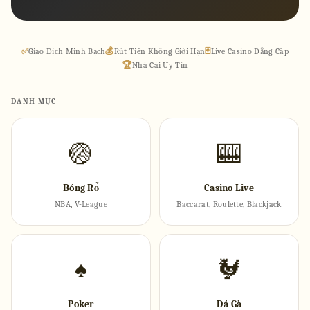
✅
Giao Dịch Minh Bạch
💰
Rút Tiền Không Giới Hạn
🃏
Live Casino Đẳng Cấp
🏆
Nhà Cái Uy Tín
DANH MỤC
🏐
🎰
Bóng Rổ
Casino Live
NBA, V-League
Baccarat, Roulette, Blackjack
♠
🐓
Poker
Đá Gà