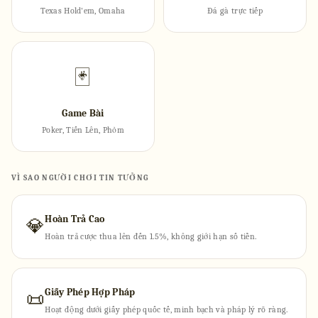
Texas Hold'em, Omaha
Đá gà trực tiếp
🃏
Game Bài
Poker, Tiến Lên, Phỏm
VÌ SAO NGƯỜI CHƠI TIN TƯỞNG
Hoàn Trả Cao
💎
Hoàn trả cược thua lên đến 1.5%, không giới hạn số tiền.
Giấy Phép Hợp Pháp
📜
Hoạt động dưới giấy phép quốc tế, minh bạch và pháp lý rõ ràng.