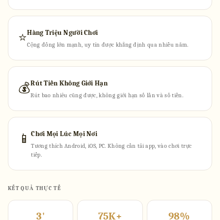
Hàng Triệu Người Chơi
⭐
Cộng đồng lớn mạnh, uy tín được khẳng định qua nhiều năm.
Rút Tiền Không Giới Hạn
💰
Rút bao nhiêu cũng được, không giới hạn số lần và số tiền.
Chơi Mọi Lúc Mọi Nơi
📱
Tương thích Android, iOS, PC. Không cần tải app, vào chơi trực
tiếp.
KẾT QUẢ THỰC TẾ
3'
75K+
98%