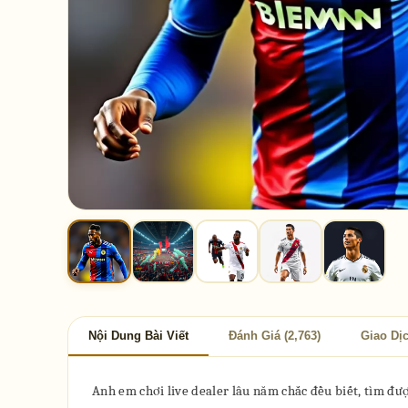
Nội Dung Bài Viết
Đánh Giá (2,763)
Giao Dị
Anh em chơi live dealer lâu năm chắc đều biết, tìm đư