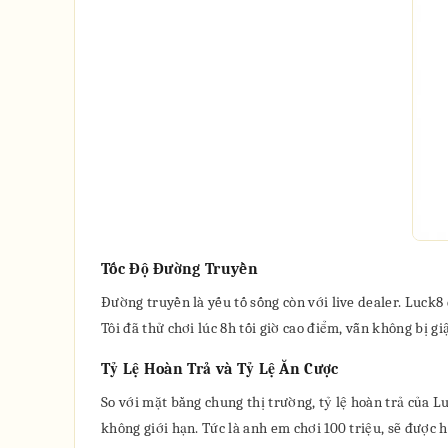
Tốc Độ Đường Truyền
Đường truyền là yếu tố sống còn với live dealer. Luck
Tôi đã thử chơi lúc 8h tối giờ cao điểm, vẫn không bị g
Tỷ Lệ Hoàn Trả và Tỷ Lệ Ăn Cược
So với mặt bằng chung thị trường, tỷ lệ hoàn trả của Lu
không giới hạn. Tức là anh em chơi 100 triệu, sẽ được 