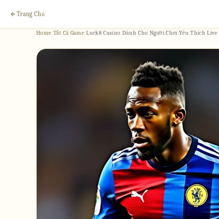
Trang Chủ
Home
›
Tất Cả Game
›
Luck8 Casino Dành Cho Người Chơi Yêu Thích Live 