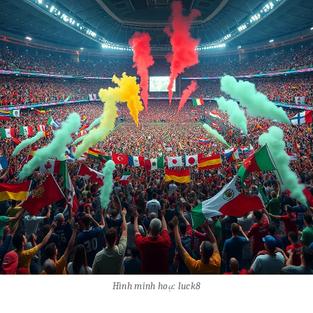
Hình minh hoạ: luck8