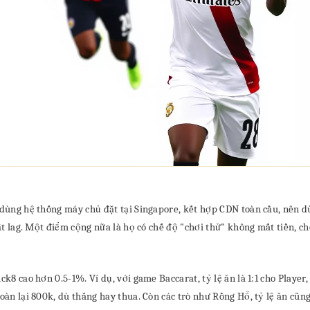
8 dùng hệ thống máy chủ đặt tại Singapore, kết hợp CDN toàn cầu, nên d
iật lag. Một điểm cộng nữa là họ có chế độ "chơi thử" không mất tiền, c
ck8 cao hơn 0.5-1%. Ví dụ, với game Baccarat, tỷ lệ ăn là 1:1 cho Playe
hoàn lại 800k, dù thắng hay thua. Còn các trò như Rồng Hổ, tỷ lệ ăn cũ