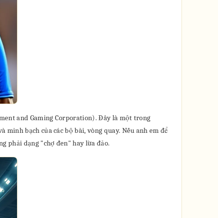
ement and Gaming Corporation). Đây là một trong
và minh bạch của các bộ bài, vòng quay. Nếu anh em để
ng phải dạng "chợ đen" hay lừa đảo.