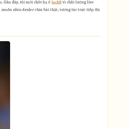
u. Gần đây, tôi mới chốt hạ ở
luck8
vì chất lượng live
muốn nhìn dealer chia bài thật, tương tác trực tiếp thì