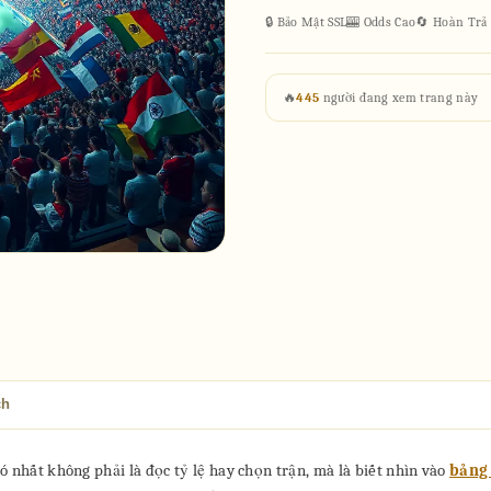
🔒 Bảo Mật SSL
🎰 Odds Cao
🔄 Hoàn Trả
🔥
445
người đang xem trang này
ch
 nhất không phải là đọc tỷ lệ hay chọn trận, mà là biết nhìn vào
bảng