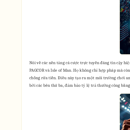
Nói về các nền tảng cá cược trực tuyến đáng tin cậy hi
PAGCOR và Isle of Man. Họ không chỉ hợp pháp mà còn m
chống rửa tiền. Điều này tạo ra một môi trường chơi a
bởi các bên thứ ba, đảm bảo tỷ lệ trả thưởng công bằng