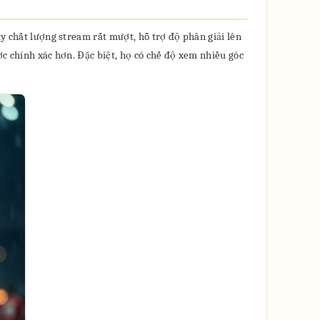
hấy chất lượng stream rất mượt, hỗ trợ độ phân giải lên
ược chính xác hơn. Đặc biệt, họ có chế độ xem nhiều góc