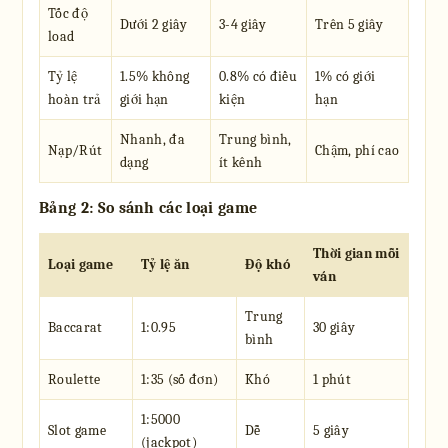
Tốc độ
Dưới 2 giây
3-4 giây
Trên 5 giây
load
Tỷ lệ
1.5% không
0.8% có điều
1% có giới
hoàn trả
giới hạn
kiện
hạn
Nhanh, đa
Trung bình,
Nạp/Rút
Chậm, phí cao
dạng
ít kênh
Bảng 2: So sánh các loại game
Thời gian mỗi
Loại game
Tỷ lệ ăn
Độ khó
ván
Trung
Baccarat
1:0.95
30 giây
bình
Roulette
1:35 (số đơn)
Khó
1 phút
1:5000
Slot game
Dễ
5 giây
(jackpot)