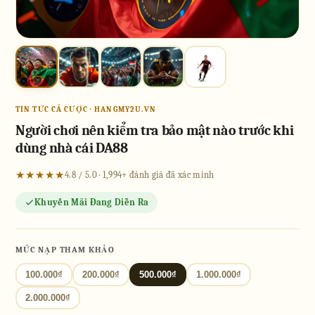
TIN TỨC CÁ CƯỢC · HANGMY2U.VN
Người chơi nên kiểm tra bảo mật nào trước khi
dùng nhà cái DA88
★★★★★
4.8 / 5.0 · 1,994+ đánh giá đã xác minh
Khuyến Mãi Đang Diễn Ra
MỨC NẠP THAM KHẢO
100.000₫
200.000₫
500.000₫
1.000.000₫
2.000.000₫