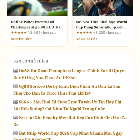
Online Poker Events and
Soi Kèo Trận Khai Mạc World
Challenges at go-88.nl: A UX
Cup Cùng Sunwin86.jp.net: Bí
Review of Who Should Join
Kíp Nhập Cuộc Tưng Bừng
★★★★★
4.8 · 2456+ lượt xem
★★★★★
4.8 · 2781+ lượt xem
and Who Should Skip
Xem Chi Tiết →
Xem Chi Tiết →
BẠN CÓ THỂ THÍCH
🎰
On68 Du Doan Champions League Chinh Xac Bi Quyet
Doc Vi Ong Vua Chau Au OV35et
🎰
Gg88 Soi Keo Derby Kinh Dien Chau Au Dau La San
Choi Cho Dan Ca Cuoc Thuc Thu 1kFfx4
🎰
S666 – Sân Chơi Cá Cược Trực Tuyến Uy Tín Hay Chỉ
Lời Hứa Suông? Cái Nhìn Từ Người Trong Cuộc
🎰
Keo Tai Xiu Penalty Meo Bat Keo Cuc Dinh Cho Dan Ca
Do
🎰
Bat Nhip World Cup 2026 Cap Nhat Nhanh Moi Ngay