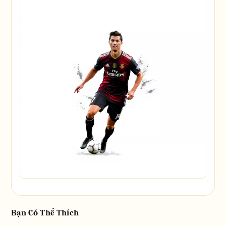
Bạn Có Thể Thích