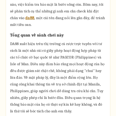
nào, việc kiểm tra bảo mật là bước sống còn. Hôm nay, tôi
sẽ phân tích cụ thể những gì anh em cần check khi đặt
chân vào
da88
, một cái tên đang nổi lên gần đây, để tránh
mất tiền oan.
Tổng quan về sảnh chơi này
DA88 xuất hiện trên thị trường cá cược trực tuyến với tư
cách là một nhà cái có giấy phép hoạt động hợp pháp từ
các tổ chức cờ bạc quốc tế như PAGCOR (Philippines) và
Isle of Man. Điều này đảm bảo rằng mọi hoạt động của họ
đều được giám sát chặt chẽ, không phải dạng "chui" hay
lừa đảo. Về mặt pháp lý, đây là một điểm cộng lớn. Họ
cũng công khai thông tin về trụ sở chính đặt tại Manila,
Philippines, giúp người chơi dễ dàng tra cứu khi cần. Tuy
nhiên, giấy phép chỉ là bước đầu. Điều quan trọng là hệ
thống bảo mật của họ có thực sự kín kẽ hay không, và đó
là thứ tôi sẽ bóc tách cho anh em thấy.