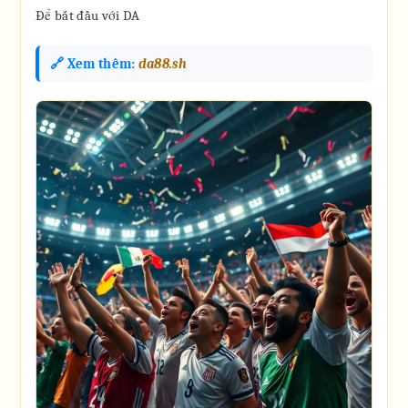
Để bắt đầu với DA
🔗 Xem thêm:
da88.sh