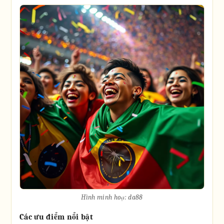
Hình minh hoạ: da88
Các ưu điểm nổi bật