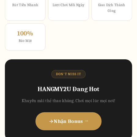
Rút Tiền Nhanh
Lượt Chơi Mỗi Ngày
Giao Dịch Thành
Công
100%
Bảo Mật
DON'T MISS IT
HANGMY2U Đang Hot
Khuyến mãi thể thao khủng. Chơi mọi lúc mọi nơi!
Nhận Bonus →