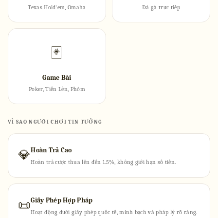
Texas Hold'em, Omaha
Đá gà trực tiếp
🃏
Game Bài
Poker, Tiến Lên, Phỏm
VÌ SAO NGƯỜI CHƠI TIN TƯỞNG
Hoàn Trả Cao
💎
Hoàn trả cược thua lên đến 1.5%, không giới hạn số tiền.
Giấy Phép Hợp Pháp
📜
Hoạt động dưới giấy phép quốc tế, minh bạch và pháp lý rõ ràng.