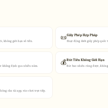
Giấy Phép Hợp Pháp
📜
%, không giới hạn số tiền.
Hoạt động dưới giấy phép quốc t
Rút Tiền Không Giới Hạn
💰
ợc khẳng định qua nhiều năm.
Rút bao nhiêu cũng được, không g
hông cần tải app, vào chơi trực tiếp.