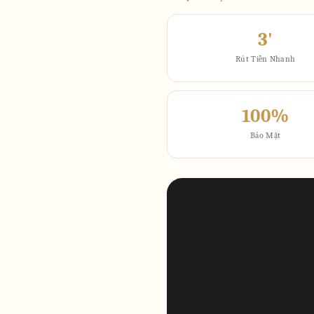
3'
Rút Tiền Nhanh
100%
Bảo Mật