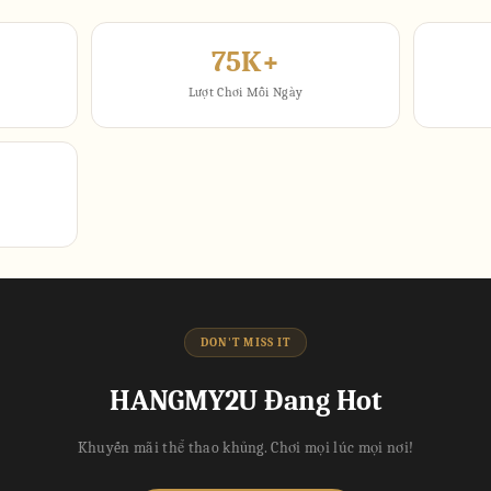
75K+
Lượt Chơi Mỗi Ngày
DON'T MISS IT
HANGMY2U Đang Hot
Khuyến mãi thể thao khủng. Chơi mọi lúc mọi nơi!