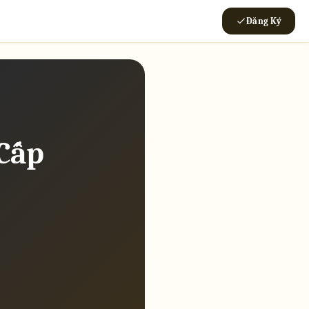
Đăng Ký
Cấp