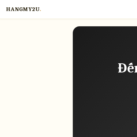
HANGMY2U
.
Đế