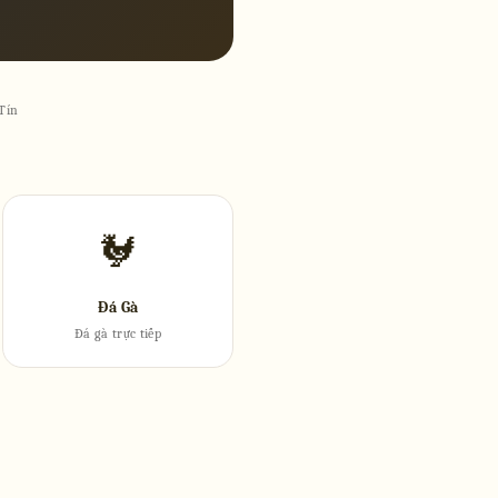
Tín
🐓
Đá Gà
Đá gà trực tiếp