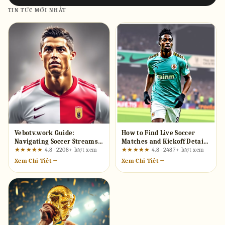
TIN TỨC MỚI NHẤT
Vebotv.work Guide:
How to Find Live Soccer
Navigating Soccer Streams,
Matches and Kickoff Details
Fixtures, and Live Match
on Cakhiatv.work – A
★★★★★
4.8 · 2208+ lượt xem
★★★★★
4.8 · 2487+ lượt xem
Coverage
Beginner's Field Guide
Xem Chi Tiết →
Xem Chi Tiết →