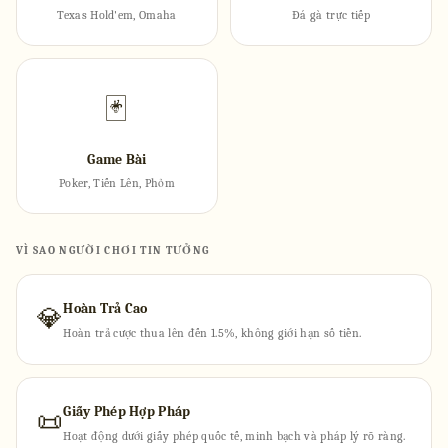
Texas Hold'em, Omaha
Đá gà trực tiếp
🃏
Game Bài
Poker, Tiến Lên, Phỏm
VÌ SAO NGƯỜI CHƠI TIN TƯỞNG
Hoàn Trả Cao
💎
Hoàn trả cược thua lên đến 1.5%, không giới hạn số tiền.
Giấy Phép Hợp Pháp
📜
Hoạt động dưới giấy phép quốc tế, minh bạch và pháp lý rõ ràng.