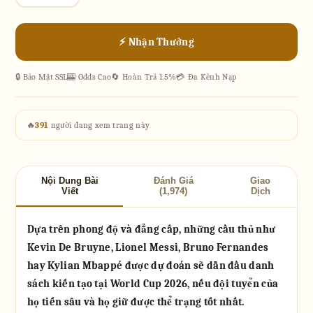
⚡ Nhận Thưởng
🔒 Bảo Mật SSL
🎰 Odds Cao
🔄 Hoàn Trả 1.5%
💳 Đa Kênh Nạp
🔥
391
người đang xem trang này
Nội Dung Bài
Đánh Giá
Giao
Viết
(1,974)
Dịch
Dựa trên phong độ và đẳng cấp, những cầu thủ như
Kevin De Bruyne, Lionel Messi, Bruno Fernandes
hay Kylian Mbappé được dự đoán sẽ dẫn đầu danh
sách kiến tạo tại World Cup 2026, nếu đội tuyển của
họ tiến sâu và họ giữ được thể trạng tốt nhất.