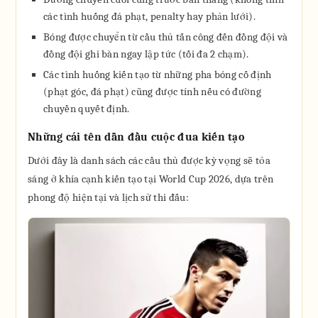
các tình huống đá phạt, penalty hay phản lưới).
Bóng được chuyển từ cầu thủ tấn công đến đồng đội và
đồng đội ghi bàn ngay lập tức (tối đa 2 chạm).
Các tình huống kiến tạo từ những pha bóng cố định
(phạt góc, đá phạt) cũng được tính nếu có đường
chuyền quyết định.
Những cái tên dẫn đầu cuộc đua kiến tạo
Dưới đây là danh sách các cầu thủ được kỳ vọng sẽ tỏa
sáng ở khía cạnh kiến tạo tại World Cup 2026, dựa trên
phong độ hiện tại và lịch sử thi đấu: