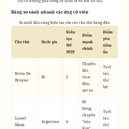
tạo từ những pha bóng cố định là vũ khí lợi hại.
Bảng so sánh nhanh các ứng cử viên
So sánh khả năng kiến tạo của các cầu thủ hàng đầu
Kiến
Điểm
Điểm
tạo
yếu
Cầu thủ
Quốc gia
mạnh
WC
tiềm
chính
2022
ẩn
Chuyền
Tuổi
dài,
Kevin De
tác,
Bỉ
2
chọc
Bruyne
thể
khe,
lực
sút xa
Đi
bóng,
Tuổi
chuyền
Lionel
tác,
Argentina
6
“xâu
Messi
thể
kim”,