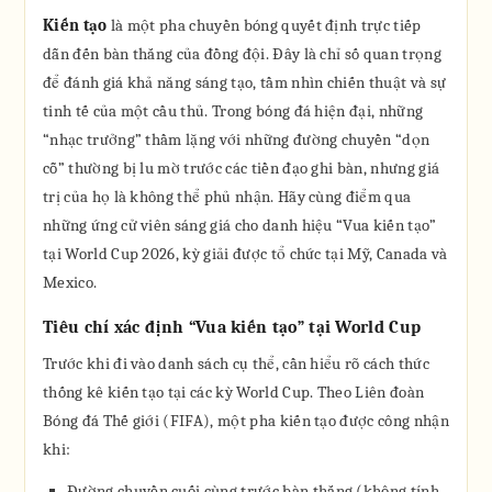
Kiến tạo
là một pha chuyền bóng quyết định trực tiếp
dẫn đến bàn thắng của đồng đội. Đây là chỉ số quan trọng
để đánh giá khả năng sáng tạo, tầm nhìn chiến thuật và sự
tinh tế của một cầu thủ. Trong bóng đá hiện đại, những
“nhạc trưởng” thầm lặng với những đường chuyền “dọn
cỗ” thường bị lu mờ trước các tiền đạo ghi bàn, nhưng giá
trị của họ là không thể phủ nhận. Hãy cùng điểm qua
những ứng cử viên sáng giá cho danh hiệu “Vua kiến tạo”
tại World Cup 2026, kỳ giải được tổ chức tại Mỹ, Canada và
Mexico.
Tiêu chí xác định “Vua kiến tạo” tại World Cup
Trước khi đi vào danh sách cụ thể, cần hiểu rõ cách thức
thống kê kiến tạo tại các kỳ World Cup. Theo Liên đoàn
Bóng đá Thế giới (FIFA), một pha kiến tạo được công nhận
khi:
Đường chuyền cuối cùng trước bàn thắng (không tính