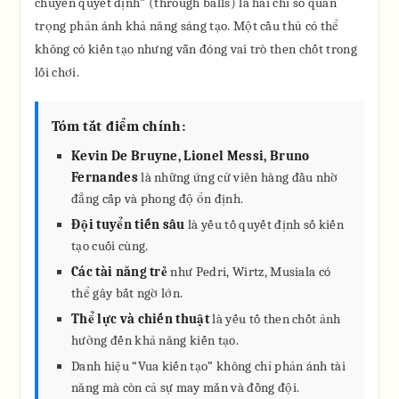
chuyền quyết định” (through balls) là hai chỉ số quan
trọng phản ánh khả năng sáng tạo. Một cầu thủ có thể
không có kiến tạo nhưng vẫn đóng vai trò then chốt trong
lối chơi.
Tóm tắt điểm chính:
Kevin De Bruyne, Lionel Messi, Bruno
Fernandes
là những ứng cử viên hàng đầu nhờ
đẳng cấp và phong độ ổn định.
Đội tuyển tiến sâu
là yếu tố quyết định số kiến
tạo cuối cùng.
Các tài năng trẻ
như Pedri, Wirtz, Musiala có
thể gây bất ngờ lớn.
Thể lực và chiến thuật
là yếu tố then chốt ảnh
hưởng đến khả năng kiến tạo.
Danh hiệu “Vua kiến tạo” không chỉ phản ánh tài
năng mà còn cả sự may mắn và đồng đội.