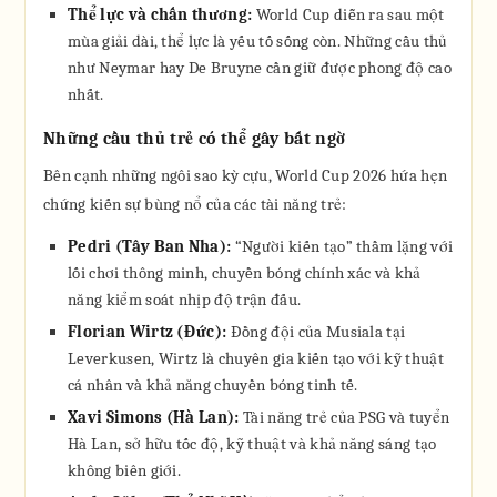
Thể lực và chấn thương:
World Cup diễn ra sau một
mùa giải dài, thể lực là yếu tố sống còn. Những cầu thủ
như Neymar hay De Bruyne cần giữ được phong độ cao
nhất.
Những cầu thủ trẻ có thể gây bất ngờ
Bên cạnh những ngôi sao kỳ cựu, World Cup 2026 hứa hẹn
chứng kiến sự bùng nổ của các tài năng trẻ:
Pedri (Tây Ban Nha):
“Người kiến tạo” thầm lặng với
lối chơi thông minh, chuyền bóng chính xác và khả
năng kiểm soát nhịp độ trận đấu.
Florian Wirtz (Đức):
Đồng đội của Musiala tại
Leverkusen, Wirtz là chuyên gia kiến tạo với kỹ thuật
cá nhân và khả năng chuyền bóng tinh tế.
Xavi Simons (Hà Lan):
Tài năng trẻ của PSG và tuyển
Hà Lan, sở hữu tốc độ, kỹ thuật và khả năng sáng tạo
không biên giới.