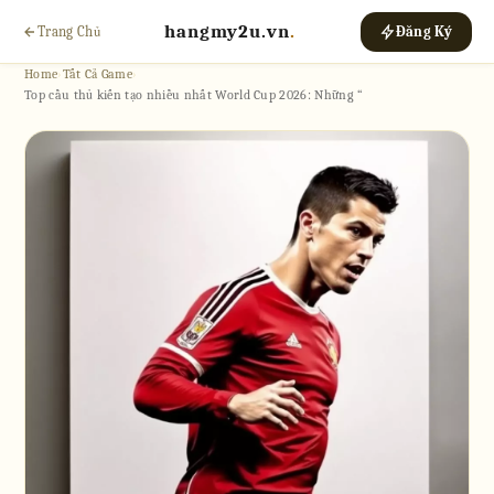
hangmy2u.vn
.
Trang Chủ
Đăng Ký
Home
›
Tất Cả Game
›
Top cầu thủ kiến tạo nhiều nhất World Cup 2026: Những “