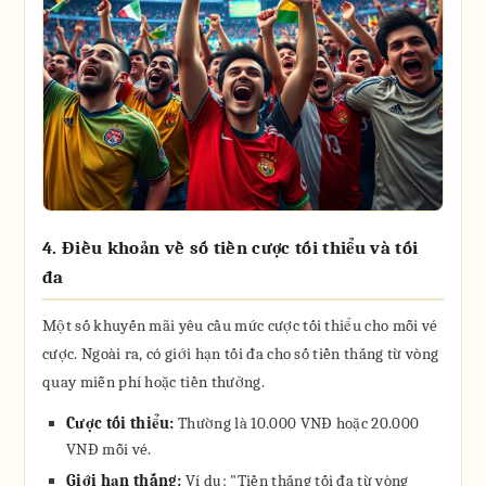
4. Điều khoản về số tiền cược tối thiểu và tối
đa
Một số khuyến mãi yêu cầu mức cược tối thiểu cho mỗi vé
cược. Ngoài ra, có giới hạn tối đa cho số tiền thắng từ vòng
quay miễn phí hoặc tiền thưởng.
Cược tối thiểu:
Thường là 10.000 VNĐ hoặc 20.000
VNĐ mỗi vé.
Giới hạn thắng:
Ví dụ: "Tiền thắng tối đa từ vòng