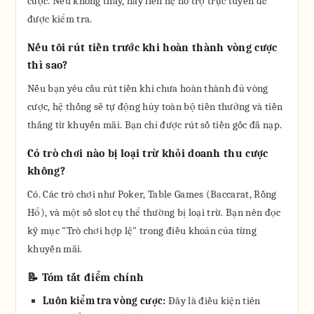
cược. Nếu không thấy, hãy liên hệ hỗ trợ trực tuyến để
được kiểm tra.
Nếu tôi rút tiền trước khi hoàn thành vòng cược
thì sao?
Nếu bạn yêu cầu rút tiền khi chưa hoàn thành đủ vòng
cược, hệ thống sẽ tự động hủy toàn bộ tiền thưởng và tiền
thắng từ khuyến mãi. Bạn chỉ được rút số tiền gốc đã nạp.
Có trò chơi nào bị loại trừ khỏi doanh thu cược
không?
Có. Các trò chơi như Poker, Table Games (Baccarat, Rồng
Hổ), và một số slot cụ thể thường bị loại trừ. Bạn nên đọc
kỹ mục "Trò chơi hợp lệ" trong điều khoản của từng
khuyến mãi.
📝 Tóm tắt điểm chính
Luôn kiểm tra vòng cược:
Đây là điều kiện tiên