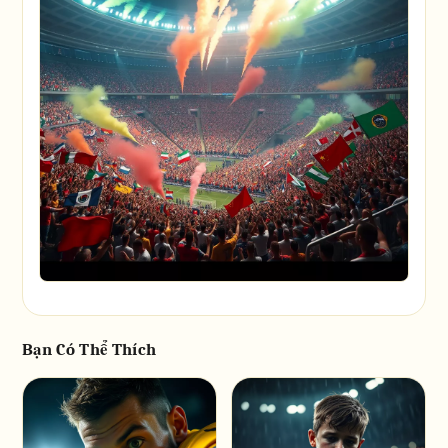
Bạn Có Thể Thích