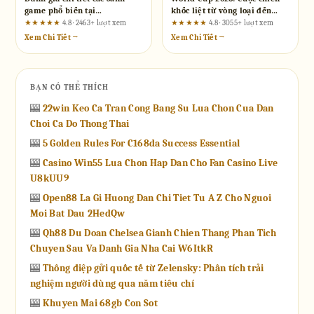
game phổ biến tại
khốc liệt từ vòng loại đến
ketquaxoso247.org: Góc nhìn
ngôi vương
★★★★★
4.8 · 2463+ lượt xem
★★★★★
4.8 · 3055+ lượt xem
quản lý vốn
Xem Chi Tiết →
Xem Chi Tiết →
BẠN CÓ THỂ THÍCH
🎰
22win Keo Ca Tran Cong Bang Su Lua Chon Cua Dan
Choi Ca Do Thong Thai
🎰
5 Golden Rules For C168da Success Essential
🎰
Casino Win55 Lua Chon Hap Dan Cho Fan Casino Live
U8kUU9
🎰
Open88 La Gi Huong Dan Chi Tiet Tu A Z Cho Nguoi
Moi Bat Dau 2HedQw
🎰
Qh88 Du Doan Chelsea Gianh Chien Thang Phan Tich
Chuyen Sau Va Danh Gia Nha Cai W6ItkR
🎰
Thông điệp gửi quốc tế từ Zelensky: Phân tích trải
nghiệm người dùng qua năm tiêu chí
🎰
Khuyen Mai 68gb Con Sot