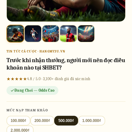
TIN TỨC CÁ CƯỢC · HANGMY2U.VN
Trước khi nhận thưởng, người mới nên đọc điều
khoản nào tại SHBET?
★★★★★
4.8 / 5.0 · 3,100+ đánh giá đã xác minh
Đang Chơi — Odds Cao
MỨC NẠP THAM KHẢO
100.000₫
200.000₫
500.000₫
1.000.000₫
2.000.000₫