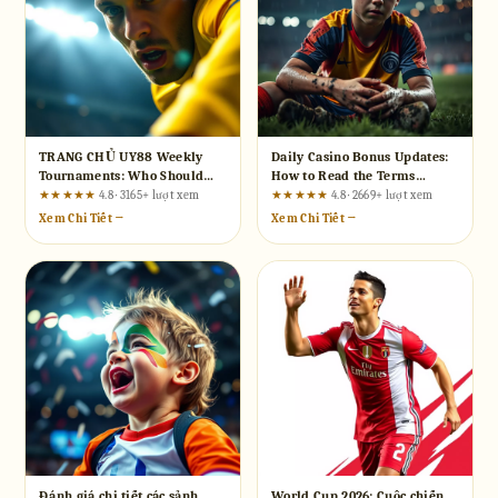
TRANG CHỦ UY88 Weekly
Daily Casino Bonus Updates:
Tournaments: Who Should
How to Read the Terms
Join and Who Should Pass
Before You Claim Anything
★★★★★
4.8 · 3165+ lượt xem
★★★★★
4.8 · 2669+ lượt xem
Xem Chi Tiết →
Xem Chi Tiết →
Đánh giá chi tiết các sảnh
World Cup 2026: Cuộc chiến