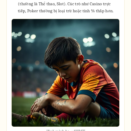
(thường là Thể thao, Slot). Các trò như Casino trực
tiếp, Poker thường bị loại trừ hoặc tính % thấp hơn.