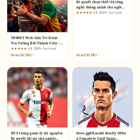
Bí quyết chọn thiết bị công
nghệ thông minh cho ngôi
nhà hiện đại
★★★★★
4.8 · 2509+ lượt xem
789BET Web Giải Trí Được
Tin Tưởng Bởi Thành Viên –
Có Gì Khiến Dân Chơi Mê
★★★★★
4.8 · 2989+ lượt xem
Mẩn?
Xem Chi Tiết →
Xem Chi Tiết →
HC2 trong quản lý tài nguyên:
Does gg88.mobi Really Offer
Bí quyết tối ưu cho người
a Complete Card Game