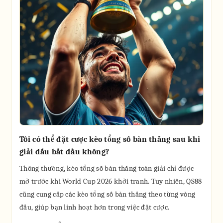
Tôi có thể đặt cược kèo tổng số bàn thắng sau khi
giải đấu bắt đầu không?
Thông thường, kèo tổng số bàn thắng toàn giải chỉ được
mở trước khi World Cup 2026 khởi tranh. Tuy nhiên, QS88
cũng cung cấp các kèo tổng số bàn thắng theo từng vòng
đấu, giúp bạn linh hoạt hơn trong việc đặt cược.