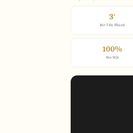
3'
Rút Tiền Nhanh
100%
Bảo Mật