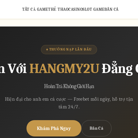
TẤT CẢ GAME
THỂ THAO
CASINO
SLOT GAME
BẮN CÁ
♠ THƯỞNG NẠP LẦN ĐẦU
n Với
HANGMY2U
Đẳng 
Hoàn Trả Không Giới Hạn
Hiện đại cho anh em cá cược — Freebet mỗi ngày, hỗ trợ tận
tâm 24/7.
Khám Phá Ngay
Bắn Cá