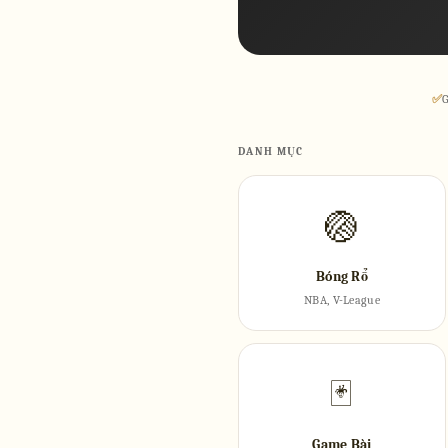
✅
G
DANH MỤC
🏐
Bóng Rổ
NBA, V-League
🃏
Game Bài