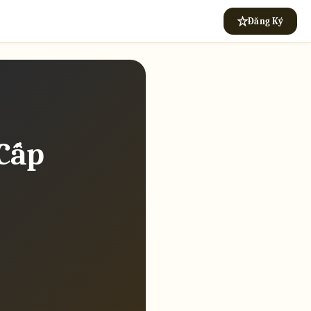
Đăng Ký
Cấp