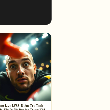
ino Live LV88: Kiểm Tra Tính
h, Tốc Độ Và Dealer Trước Khi