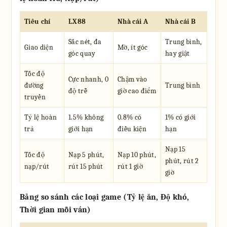
Tiêu chí
LX88
Nhà cái A
Nhà cái B
Sắc nét, đa
Trung bình,
Giao diện
Mờ, ít góc
góc quay
hay giật
Tốc độ
Cực nhanh, 0
Chậm vào
đường
Trung bình
độ trễ
giờ cao điểm
truyền
Tỷ lệ hoàn
1.5% không
0.8% có
1% có giới
trả
giới hạn
điều kiện
hạn
Nạp 15
Tốc độ
Nạp 5 phút,
Nạp 10 phút,
phút, rút 2
nạp/rút
rút 15 phút
rút 1 giờ
giờ
Bảng so sánh các loại game (Tỷ lệ ăn, Độ khó,
Thời gian mỗi ván)