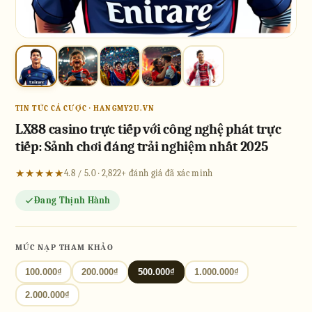
TIN TỨC CÁ CƯỢC · HANGMY2U.VN
LX88 casino trực tiếp với công nghệ phát trực
tiếp: Sảnh chơi đáng trải nghiệm nhất 2025
★★★★★
4.8 / 5.0 · 2,822+ đánh giá đã xác minh
Đang Thịnh Hành
MỨC NẠP THAM KHẢO
100.000₫
200.000₫
500.000₫
1.000.000₫
2.000.000₫