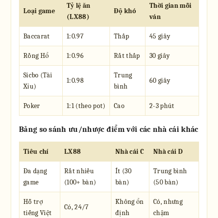
Tỷ lệ ăn
Thời gian mỗi
Loại game
Độ khó
(LX88)
ván
Baccarat
1:0.97
Thấp
45 giây
Rồng Hổ
1:0.96
Rất thấp
30 giây
Sicbo (Tài
Trung
1:0.98
60 giây
Xỉu)
bình
Poker
1:1 (theo pot)
Cao
2-3 phút
Bảng so sánh ưu/nhược điểm với các nhà cái khác
Tiêu chí
LX88
Nhà cái C
Nhà cái D
Đa dạng
Rất nhiều
Ít (30
Trung bình
game
(100+ bàn)
bàn)
(50 bàn)
Hỗ trợ
Không ổn
Có, nhưng
Có, 24/7
tiếng Việt
định
chậm