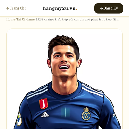
hangmy2u.vn
.
Trang Chủ
Đăng Ký
Home
›
Tất Cả Game
›
LX88 casino trực tiếp với công nghệ phát trực tiếp: Sản