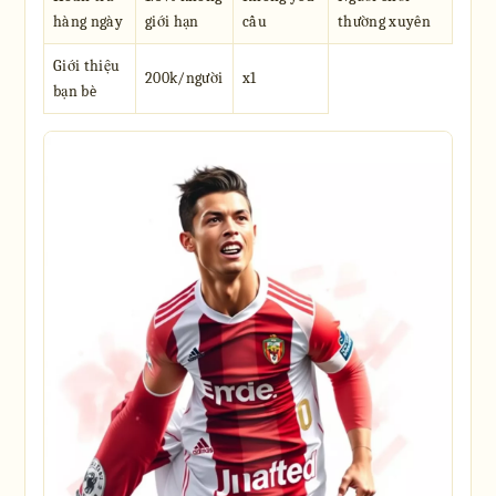
hàng ngày
giới hạn
cầu
thường xuyên
Giới thiệu
200k/người
x1
bạn bè